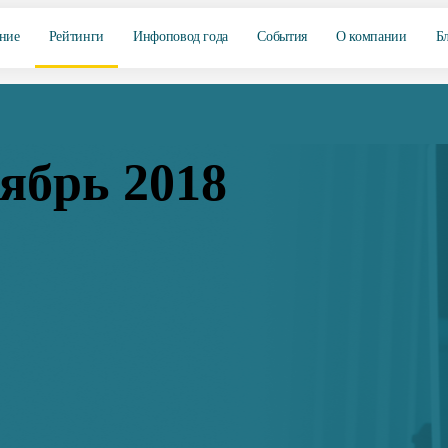
ние
Рейтинги
Инфоповод года
События
О компании
Б
ябрь 2018