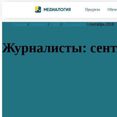
Продукты
Обуче
Главная
/
Рейтинги
/
СМИ
/
Журналисты
/
сентябрь 2018
Журналисты: сент