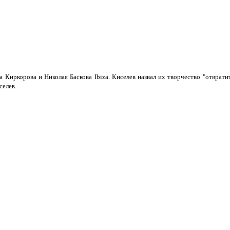
Киркорова и Николая Баскова Ibiza. Киселев назвал их творчество "отвратит
селев.