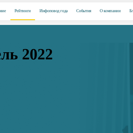
ние
Рейтинги
Инфоповод года
События
О компании
Б
ль 2022