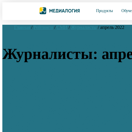
Продукты
Обуче
Главная
/
Рейтинги
/
СМИ
/
Журналисты
/
апрель 2022
Журналисты: апре