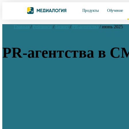
Продукты
Обучение
Главная
/
Рейтинги
/
Бизнес
/
PR-агентства
/
июнь 2025
PR-агентства в С