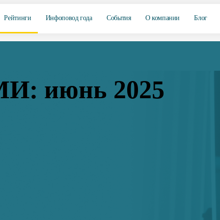
Рейтинги
Инфоповод года
События
О компании
Блог
МИ: июнь 2025