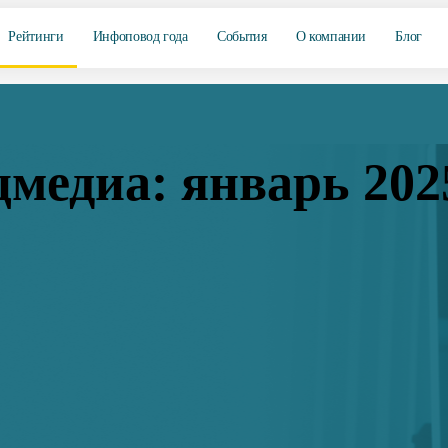
Рейтинги
Инфоповод года
События
О компании
Блог
цмедиа: январь 202