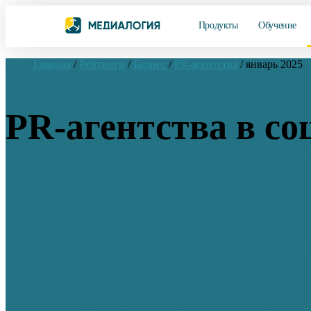
Продукты
Обучение
Главная
/
Рейтинги
/
Бизнес
/
PR-агентства
/
январь 2025
PR-агентства в со