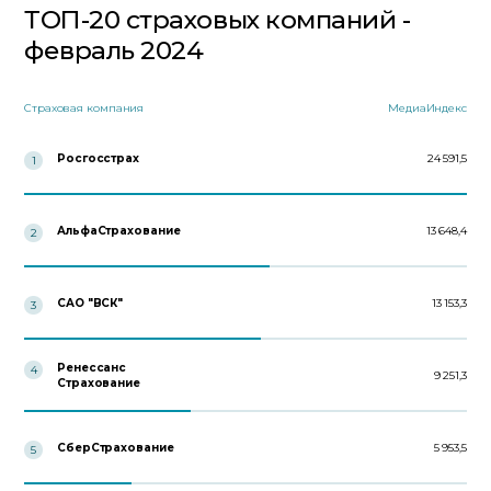
ТОП-20 страховых компаний -
февраль 2024
Страховая компания
МедиаИндекс
Росгосстрах
24 591,5
1
АльфаСтрахование
13 648,4
2
САО "ВСК"
13 153,3
3
Ренессанс
4
9 251,3
Страхование
СберСтрахование
5 953,5
5