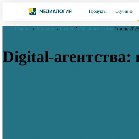
Продукты
Обучение
Главная
/
Рейтинги
/
Бизнес
/
Digital-агентства
/
июль 202
Digital-агентства: