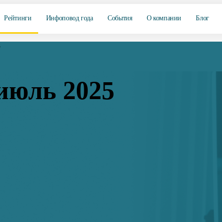
Рейтинги
Инфоповод года
События
О компании
Блог
5
 июль 2025