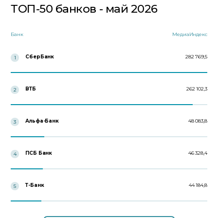
ТОП-50 банков - май 2026
Банк
МедиаИндекс
СберБанк
282 769,5
1
ВТБ
262 102,3
2
Альфа-Банк
48 083,8
3
ПСБ Банк
46 328,4
4
Т-Банк
44 184,8
5