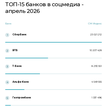
ТОП-15 банков в соцмедиа -
апрель 2026
Банк
СМ Индекс
СберБанк
23 021 212
1
ВТБ
10 207 428
2
Т-Банк
8 290 551
3
Альфа-банк
4 549 555
4
Газпромбанк
1 337 496
5