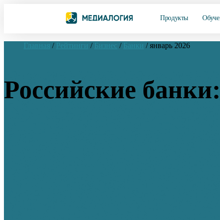
Продукты
Обуче
Главная
/
Рейтинги
/
Бизнес
/
Банки
/
январь 2026
Российские банки: