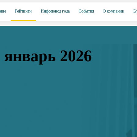
ние
Рейтинги
Инфоповод года
События
О компании
Б
 январь 2026