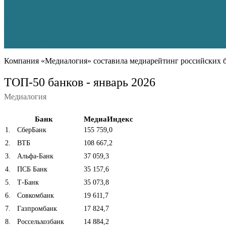
Компания «Медиалогия» составила медиарейтинг российских ба
ТОП-50 банков - январь 2026
Медиалогия
Банк
МедиаИндекс
1
.
СберБанк
155 759,0
2
.
ВТБ
108 667,2
3
.
Альфа-Банк
37 059,3
4
.
ПСБ Банк
35 157,6
5
.
Т-Банк
35 073,8
6
.
Совкомбанк
19 611,7
7
.
Газпромбанк
17 824,7
8
.
Россельхозбанк
14 884,2