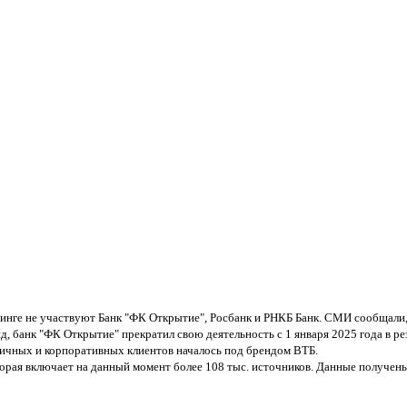
инге не участвуют Банк "ФК Открытие", Росбанк и РНКБ Банк. СМИ сообщали, ч
д, банк "ФК Открытие" прекратил свою деятельность с 1 января 2025 года в 
ичных и корпоративных клиентов началось под брендом ВТБ.
рая включает на данный момент более 108 тыс. источников. Данные получены 