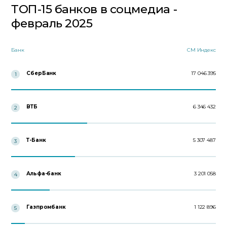
ТОП-15 банков в соцмедиа -
февраль 2025
Банк
СМ Индекс
СберБанк
17 046 395
1
ВТБ
6 346 432
2
Т-Банк
5 307 487
3
Альфа-банк
3 201 058
4
Газпромбанк
1 122 896
5