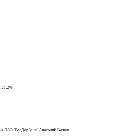
ой 21,2%.
ения ПАО "РосДорБанк" Анатолий Вожов.