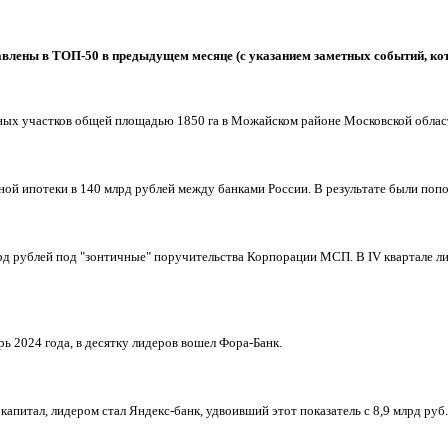
ставлены в ТОП-50 в предыдущем месяце (с указанием заметных событий, к
ных участков общей площадью 1850 га в Можайском районе Московской облас
 ипотеки в 140 млрд рублей между банками России. В результате были попо
рд рублей под "зонтичные" поручительства Корпорации МСП. В IV квартале л
рь 2024 года, в десятку лидеров вошел Фора-Банк.
апитал, лидером стал Яндекс-банк, удвоивший этот показатель с 8,9 млрд руб.