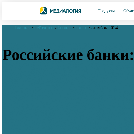
Продукты
Обуче
Главная
/
Рейтинги
/
Бизнес
/
Банки
/
октябрь 2024
Российские банки: