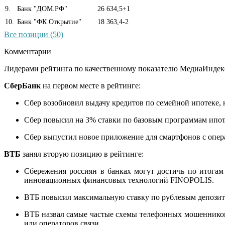
9
.
Банк "ДОМ.РФ"
26 634,5
+1
10
.
Банк "ФК Открытие"
18 363,4
-2
Все позиции (50)
Комментарии
Лидерами рейтинга по качественному показателю МедиаИндекс
СберБанк
на первом месте в рейтинге:
Сбер возобновил выдачу кредитов по семейной ипотеке,
Сбер повысил на 3% ставки по базовым программам ипоте
Сбер выпустил новое приложение для смартфонов с опера
ВТБ
занял вторую позицию в рейтинге:
Сбережения россиян в банках могут достичь по итогам
инновационных финансовых технологий FINOPOLIS.
ВТБ повысил максимальную ставку по рублевым депозита
ВТБ назвал самые частые схемы телефонных мошенников: 
или операторов связи.