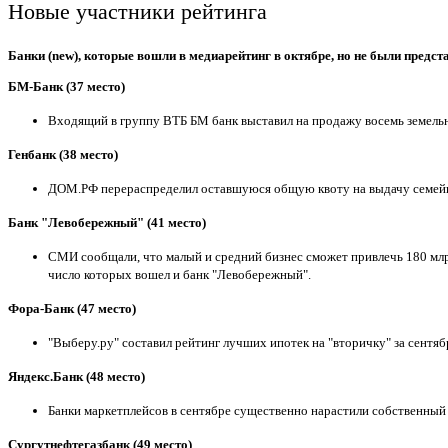
Новые участники рейтинга
Банки (new), которые вошли в медиарейтинг в октябре, но не были пред
БМ-Банк (37 место)
Входящий в группу ВТБ БМ банк выставил на продажу восемь земель
Генбанк (38 место)
ДОМ.РФ перераспределил оставшуюся общую квоту на выдачу семейной
Банк "Левобережный" (41 место)
СМИ сообщали, что малый и средний бизнес сможет привлечь 180 мл
число которых вошел и банк "Левобережный".
Фора-Банк (47 место)
"Выберу.ру" составил рейтинг лучших ипотек на "вторичку" за сентяб
Яндекс.Банк (48 место)
Банки маркетплейсов в сентябре существенно нарастили собственный к
Сургутнефтегазбанк (49 место)