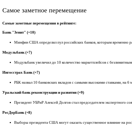
Самое заметное перемещение
Самые заметные перемещения в рейтинге:
Банк "Зенит" (+10)
Минфин США определил пул российских банков, которым временно раз
Модульбанк (+7)
Модульбанк увеличил до 10 количество маркетплейсов с безлимитным
Ингосстрах Банк (+7)
РБК назвал 10 банковских вкладов с самыми высокими ставками, на 6
Уральский банк реконструкции и развития (+9)
Президент УБРиР Алексей Долгов стал председателем экспертного сов
РосДорБанк (+8)
Выборы президента США могут оказать существенное влияние на рост