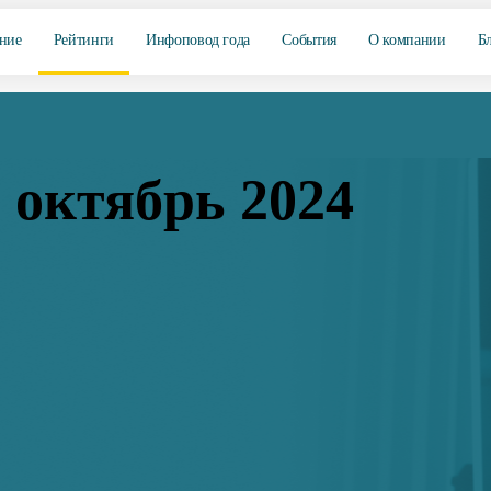
ние
Рейтинги
Инфоповод года
События
О компании
Б
 октябрь 2024