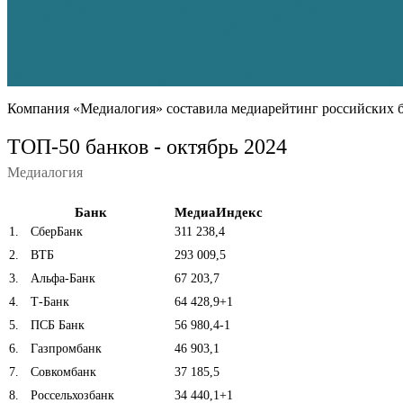
Компания «Медиалогия» составила медиарейтинг российских ба
ТОП-50 банков - октябрь 2024
Медиалогия
Банк
МедиаИндекс
1
.
СберБанк
311 238,4
2
.
ВТБ
293 009,5
3
.
Альфа-Банк
67 203,7
4
.
Т-Банк
64 428,9
+1
5
.
ПСБ Банк
56 980,4
-1
6
.
Газпромбанк
46 903,1
7
.
Совкомбанк
37 185,5
8
.
Россельхозбанк
34 440,1
+1