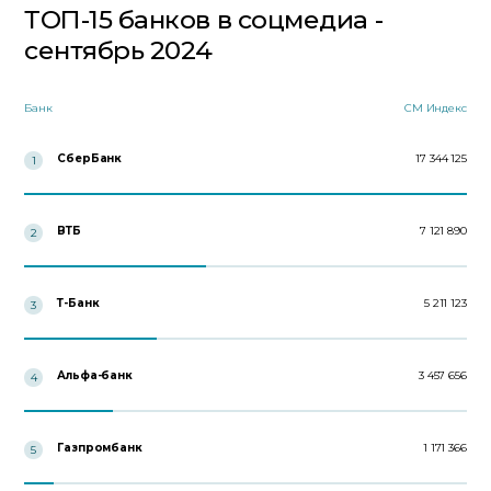
ТОП-15 банков в соцмедиа -
сентябрь 2024
Банк
СМ Индекс
СберБанк
17 344 125
1
ВТБ
7 121 890
2
Т-Банк
5 211 123
3
Альфа-банк
3 457 656
4
Газпромбанк
1 171 366
5