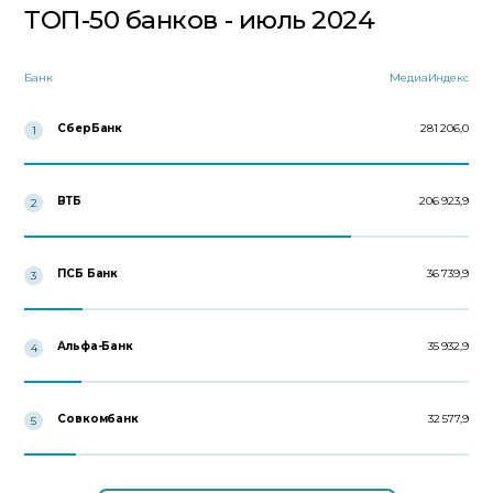
ТОП-50 банков - июль 2024
Банк
МедиаИндекс
СберБанк
281 206,0
1
ВТБ
206 923,9
2
ПСБ Банк
36 739,9
3
Альфа-Банк
35 932,9
4
Совкомбанк
32 577,9
5