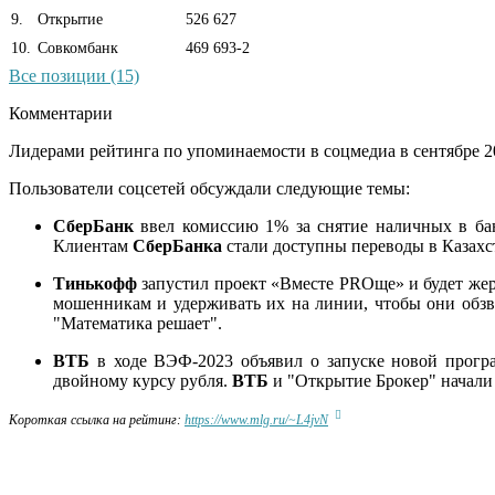
9
.
Открытие
526 627
10
.
Совкомбанк
469 693
-2
Все позиции (15)
Комментарии
Лидерами рейтинга по упоминаемости в соцмедиа в сентябре 2
Пользователи соцсетей обсуждали следующие темы:
СберБанк
ввел комиссию 1% за снятие наличных в ба
Клиентам
СберБанка
стали доступны переводы в Казахста
Тинькофф
запустил проект «Вместе PROще» и будет жер
мошенникам и удерживать их на линии, чтобы они обз
"Математика решает".
ВТБ
в ходе ВЭФ-2023 объявил о запуске новой прогр
двойному курсу рубля.
ВТБ
и "Открытие Брокер" начали
Короткая ссылка на рейтинг:
https://www.mlg.ru/~L4jvN