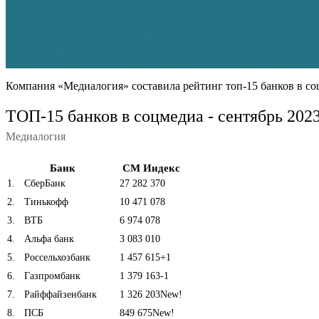
Компания «Медиалогия» составила рейтинг топ-15 банков в соц
ТОП-15 банков в соцмедиа - сентябрь 202
Медиалогия
Банк
СМ Индекс
1
.
СберБанк
27 282 370
2
.
Тинькофф
10 471 078
3
.
ВТБ
6 974 078
4
.
Альфа банк
3 083 010
5
.
Россельхозбанк
1 457 615
+1
6
.
Газпромбанк
1 379 163
-1
7
.
Райффайзенбанк
1 326 203
New!
8
.
ПСБ
849 675
New!