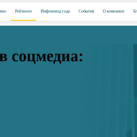
ние
Рейтинги
Инфоповод года
События
О компании
Б
в соцмедиа: