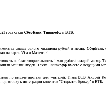
023 года стали
СберБанк
,
Тинькофф
и
ВТБ
.
нкоматах свыше одного миллиона рублей в месяц.
СберБанк
н на карты Visa и Mastercard.
твовать на благотворительность 1 млн рублей каждый месяц.
Т
вонили меньше людей. Также
Тинькофф
вместе с ведущими мат
аммы по выдаче ипотеки для учителей. Глава
ВТБ
Андрей Кос
 подготовку к интеграции клиентов "Открытие Брокер" в ВТБ.