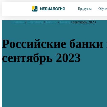
Продукты
Обуче
Главная
/
Рейтинги
/
Бизнес
/
Банки
/
сентябрь 2023
Российские банки 
сентябрь 2023