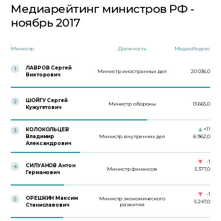
Медиарейтинг министров РФ -
ноябрь 2017
Министр
Должность
МедиаИндекс
ЛАВРОВ Сергей
1
Министр иностранных дел
20 036,0
Викторович
ШОЙГУ Сергей
2
Министр обороны
13 665,0
Кужугетович
+11
КОЛОКОЛЬЦЕВ
3
Владимир
Министр внутренних дел
6 962,0
Александрович
-1
СИЛУАНОВ Антон
4
Министр финансов
5 377,0
Германович
-1
ОРЕШКИН Максим
Министр экономического
5
5 247,0
развития
Станиславович