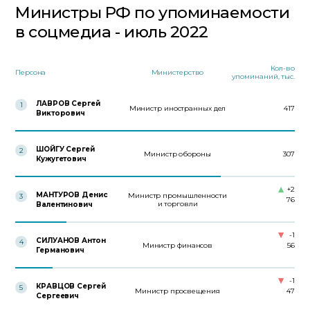
Министры РФ по упоминаемости
в соцмедиа - июль 2022
Кол-во
Персона
Министерство
упоминаний, тыс.
ЛАВРОВ Сергей
1
Министр иностранных дел
417
Викторович
ШОЙГУ Сергей
2
Министр обороны
307
Кужугетович
+2
МАНТУРОВ Денис
Министр промышленности
3
76
и торговли
Валентинович
-1
СИЛУАНОВ Антон
4
Министр финансов
56
Германович
-1
КРАВЦОВ Сергей
5
Министр просвещения
47
Сергеевич