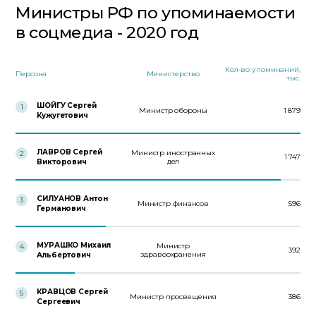
Министры РФ по упоминаемости
в соцмедиа - 2020 год
Кол-во упоминаний,
Персона
Министерство
тыс.
ШОЙГУ Сергей
1
Министр обороны
1 879
Кужугетович
ЛАВРОВ Сергей
Министр иностранных
2
1 747
дел
Викторович
СИЛУАНОВ Антон
3
Министр финансов
596
Германович
МУРАШКО Михаил
Министр
4
392
здравоохранения
Альбертович
КРАВЦОВ Сергей
5
Министр просвещения
386
Сергеевич