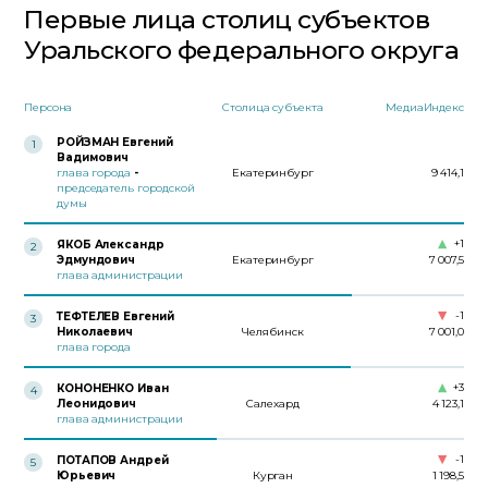
Первые лица столиц субъектов
Уральского федерального округа
Персона
Столица субъекта
МедиаИндекс
РОЙЗМАН Евгений
1
Вадимович
глава города
-
Екатеринбург
9 414,1
председатель городской
думы
+1
ЯКОБ Александр
2
Эдмундович
Екатеринбург
7 007,5
глава администрации
-1
ТЕФТЕЛЕВ Евгений
3
Николаевич
Челябинск
7 001,0
глава города
+3
КОНОНЕНКО Иван
4
Леонидович
Салехард
4 123,1
глава администрации
-1
ПОТАПОВ Андрей
5
Юрьевич
Курган
1 198,5