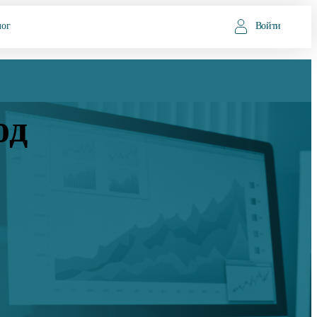
лог
Войти
од