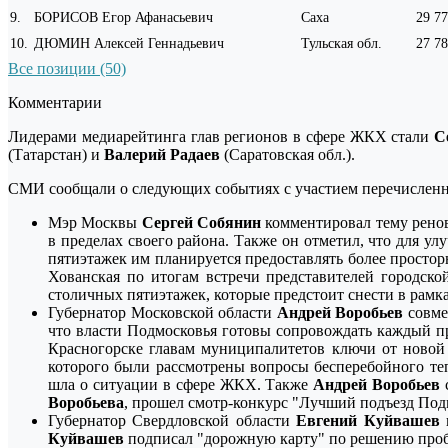
9
.
БОРИСОВ Егор Афанасьевич
Саха
29 77
10
.
ДЮМИН Алексей Геннадьевич
Тульская обл.
27 78
Все позиции (50)
Комментарии
Лидерами медиарейтинга глав регионов в сфере ЖКХ стали
С
(Татарстан) и
Валерий Радаев
(Саратовская обл.).
СМИ сообщали о следующих событиях с участием перечисленн
Мэр Москвы
Сергей Собянин
комментировал тему рено
в пределах своего района. Также он отметил, что для 
пятиэтажек им планируется предоставлять более просто
Хованская по итогам встречи представителей городск
столичных пятиэтажек, которые предстоит снести в рамк
Губернатор Московской области
Андрей Воробьев
совме
что власти Подмосковья готовы сопровождать каждый п
Красногорске главам муниципалитетов ключи от ново
которого были рассмотрены вопросы бесперебойного т
шла о ситуации в сфере ЖКХ. Также
Андрей Воробьев
Воробьева
, прошел смотр-конкурс "Лучший подъезд По
Губернатор Свердловской области
Евгений Куйвашев
п
Куйвашев
подписал "дорожную карту" по решению проб