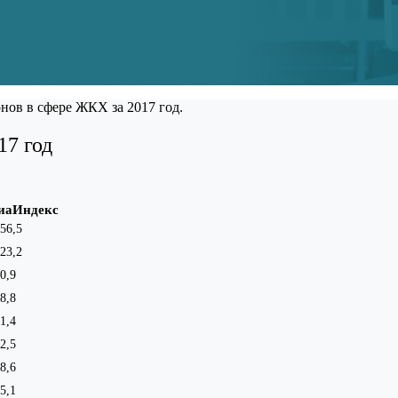
нов в сфере ЖКХ за 2017 год.
17 год
иаИндекс
56,5
23,2
0,9
8,8
1,4
2,5
8,6
5,1