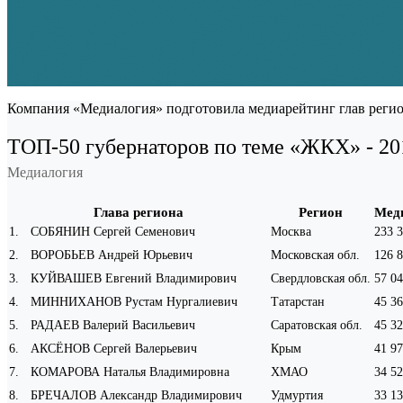
Компания «Медиалогия» подготовила медиарейтинг глав регио
ТОП-50 губернаторов по теме «ЖКХ» - 20
Медиалогия
Глава региона
Регион
Мед
1
.
СОБЯНИН Сергей Семенович
Москва
233 3
2
.
ВОРОБЬЕВ Андрей Юрьевич
Московская обл.
126 8
3
.
КУЙВАШЕВ Евгений Владимирович
Свердловская обл.
57 04
4
.
МИННИХАНОВ Рустам Нургалиевич
Татарстан
45 36
5
.
РАДАЕВ Валерий Васильевич
Саратовская обл.
45 32
6
.
АКСЁНОВ Сергей Валерьевич
Крым
41 97
7
.
КОМАРОВА Наталья Владимировна
ХМАО
34 52
8
.
БРЕЧАЛОВ Александр Владимирович
Удмуртия
33 13