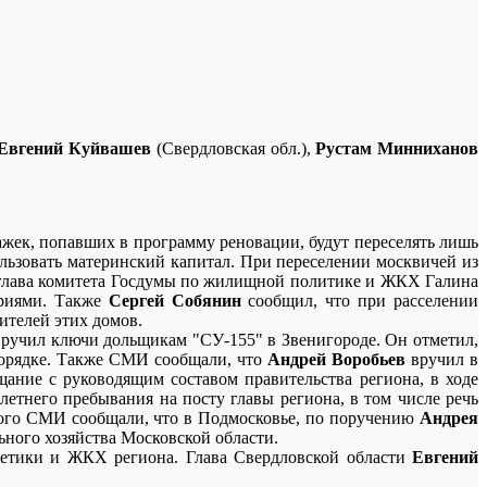
Евгений Куйвашев
(Свердловская обл.),
Рустам Минниханов
ажек, попавших в программу реновации, будут переселять лишь
ользовать материнский капитал. При переселении москвичей из
а глава комитета Госдумы по жилищной политике и ЖКХ Галина
риями. Также
Сергей Собянин
сообщил, что при расселении
ителей этих домов.
учил ключи дольщикам "СУ-155" в Звенигороде. Он отметил,
порядке. Также СМИ сообщали, что
Андрей Воробьев
вручил в
ание с руководящим составом правительства региона, в ходе
летнего пребывания на посту главы региона, в том числе речь
того СМИ сообщали, что в Подмосковье, по поручению
Андрея
ного хозяйства Московской области.
гетики и ЖКХ региона. Глава Свердловской области
Евгений