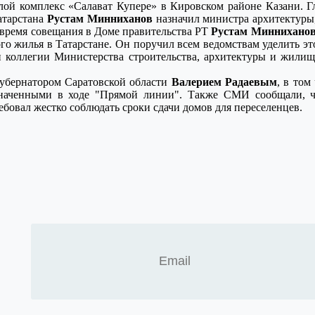
ой комплекс «Салават Купере» в Кировском районе Казани. Гл
атарстана
Рустам Минниханов
назначил министра архитектуры
 время совещания в Доме правительства РТ
Рустам Миннихано
го жилья в Татарстане. Он поручил всем ведомствам уделить э
и коллегии Министерства строительства, архитектуры и жилищ
губернатором Саратовской области
Валерием Радаевым
, в том
означенными в ходе "Прямой линии". Также СМИ сообщали, 
ебовал жестко соблюдать сроки сдачи домов для переселенцев.