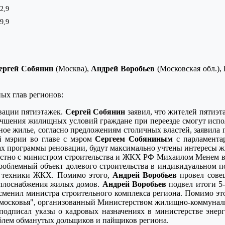
2,9
9,9
ергей Собянин
(Москва),
Андрей Воробьев
(Московская обл.),
ых глав регионов:
вации пятиэтажек.
Сергей Собянин
заявил, что жителей пятиэт
улучшения жилищных условий граждане при переезде смогут исп
рное жилье, согласно предложениям столичных властей, заявил
ой мэрии во главе с мэром
Сергеем Собяниным
с парламента
ах программы реновации, будут максимально учтены интересы ж
стно с министром строительства и ЖКХ РФ Михаилом Менем вр
роблемный объект долевого строительства в индивидуальном 
й техники ЖКХ. Помимо этого,
Андрей Воробьев
провел совещ
еплоснабжения жилых домов.
Андрей Воробьев
подвел итоги 5-
сменил министра строительного комплекса региона. Помимо э
дмосковья", организованный Министерством жилищно-коммуналь
одписал указы о кадровых назначениях в министерстве энер
лем обманутых дольщиков и пайщиков региона.