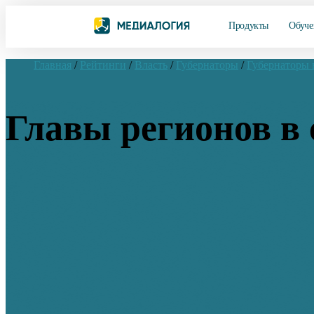
Продукты
Обуче
Главная
/
Рейтинги
/
Власть
/
Губернаторы
/
Губернаторы
Главы регионов в 