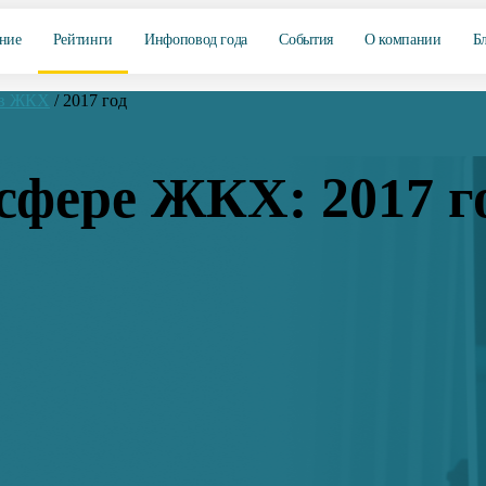
ние
Рейтинги
Инфоповод года
События
О компании
Б
 в ЖКХ
/
2017 год
сфере ЖКХ: 2017 г