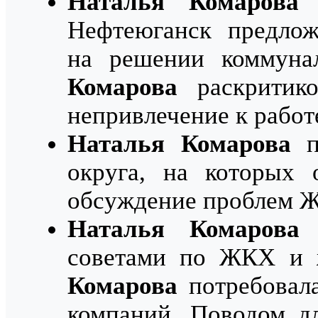
Наталья Комарова
в
Нефтеюганск предлож
на решении коммуна
Комарова
раскритико
непривлечение к рабо
Наталья Комарова
пр
округа, на которых 
обсуждение проблем Ж
Наталья Комарова
в
советами по ЖКХ и 
Комарова
потребовал
компаний. Поводом д