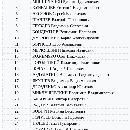
4
МИННИХАНОВ Рустам Нургалиевич
5
КУЙВАШЕВ Евгений Владимирович
6
АКСЕНОВ Сергей Валерьевич
7
ШАНЦЕВ Валерий Павлинович
8
ГРУЗДЕВ Владимир Сергеевич
9
КОНДРАТЬЕВ Вениамин Иванович
10
ДУБРОВСКИЙ Борис Александрович
11
БОРИСОВ Егор Афанасьевич
12
МЕРКУШКИН Николай Иванович
13
КОЖЕМЯКО Олег Николаевич
14
ГОРОДЕЦКИЙ Владимир Филиппович
15
БОЧАРОВ Андрей Иванович
16
АБДУЛАТИПОВ Рамазан Гаджимурадович
17
ЯКУШЕВ Владимир Владимирович
18
ДРОЗДЕНКО Александр Юрьевич
19
МИКЛУШЕВСКИЙ Владимир Владимирович
20
БАСАРГИН Виктор Федорович
21
РАДАЕВ Валерий Васильевич
22
КОВТУН Марина Васильевна
23
ГОЛУБЕВ Василий Юрьевич
24
ТУЛЕЕВ Аман Гумирович
25
ЦУКАНОВ Николай Николаевич