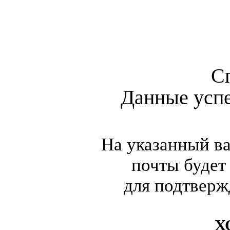
С
Данные усп
На указанный в
почты будет
для подтверж
Х