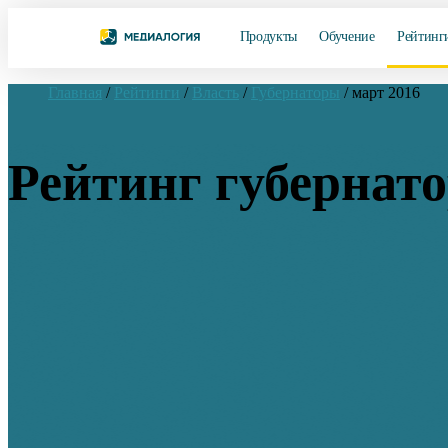
Продукты
Обучение
Рейтинг
Главная
/
Рейтинги
/
Власть
/
Губернаторы
/
март 2016
Рейтинг губернато