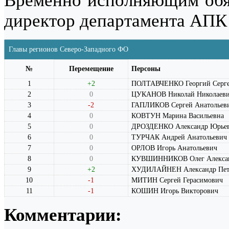
Временно исполняющим обя
директор департамента АПК
Главы регионов Северо-Западного ФО
№
Перемещение
Персоны
1
+2
ПОЛТАВЧЕНКО Георгий Серге
2
0
ЦУКАНОВ Николай Николаев
3
-2
ГАПЛИКОВ Сергей Анатольев
4
0
КОВТУН Марина Васильевна
5
0
ДРОЗДЕНКО Александр Юрье
6
0
ТУРЧАК Андрей Анатольевич
7
0
ОРЛОВ Игорь Анатольевич
8
0
КУВШИННИКОВ Олег Алекса
9
+2
ХУДИЛАЙНЕН Александр Пет
10
-1
МИТИН Сергей Герасимович
11
-1
КОШИН Игорь Викторович
Комментарии: