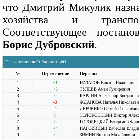
что Дмитрий Микулик назна
хозяйства и транспо
Соответствующее постано
Борис Дубровский
.
Главы регионов Сибирского ФО
№
Перемещение
Персоны
1
+1
НАЗАРОВ Виктор Иванович
2
+3
ТУЛЕЕВ Аман Гумирович
3
0
КАРЛИН Александр Богданови
4
-3
ЖДАНОВА Наталья Николаевн
5
-1
ЛЕВЧЕНКО Сергей Георгиеви
6
0
ТОЛОКОНСКИЙ Виктор Алекс
7
0
ГОРОДЕЦКИЙ Владимир Фил
8
+4
НАГОВИЦЫН Вячеслав Влади
9
0
ЗИМИН Виктор Михайлович