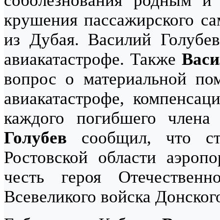
соболезнования родным и 
крушения пассажирского сам
из Дубая. Василий Голубе
авиакатастрофе. Также
Васи
вопрос о материальной по
авиакатастрофе, компенсац
каждого погибшего члена
Голубев
сообщил, что ст
Ростовской области аэропо
честь героя Отечествен
Всевеликого войска Донског