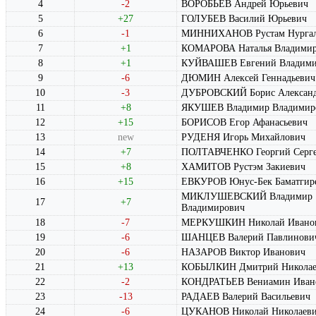
4
-2
ВОРОБЬЕВ Андрей Юрьевич
5
+27
ГОЛУБЕВ Василий Юрьевич
6
-1
МИННИХАНОВ Рустам Нургал
7
+1
КОМАРОВА Наталья Владимир
8
+1
КУЙВАШЕВ Евгений Владими
9
-6
ДЮМИН Алексей Геннадьевич
10
-3
ДУБРОВСКИЙ Борис Алексан
11
+8
ЯКУШЕВ Владимир Владимир
12
+15
БОРИСОВ Егор Афанасьевич
13
new
РУДЕНЯ Игорь Михайлович
14
+7
ПОЛТАВЧЕНКО Георгий Серге
15
+8
ХАМИТОВ Рустэм Закиевич
16
+15
ЕВКУРОВ Юнус-Бек Баматгир
МИКЛУШЕВСКИЙ Владимир
17
+7
Владимирович
18
-7
МЕРКУШКИН Николай Ивано
19
-6
ШАНЦЕВ Валерий Павлинови
20
-6
НАЗАРОВ Виктор Иванович
21
+13
КОБЫЛКИН Дмитрий Николае
22
-2
КОНДРАТЬЕВ Вениамин Иван
23
-13
РАДАЕВ Валерий Васильевич
24
-6
ЦУКАНОВ Николай Николаев