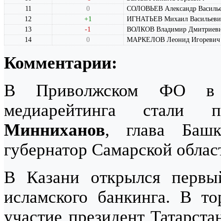
11
0
СОЛОВЬЕВ Александр Василь
12
+1
ИГНАТЬЕВ Михаил Васильеви
13
-1
ВОЛКОВ Владимир Дмитриев
14
0
МАРКЕЛОВ Леонид Игоревич
Комментарии:
В Приволжском ФО в 
медиарейтинга стали 
Минниханов
, глава Баш
губернатор Самарской обла
В Казани открылся первы
исламского банкинга. В т
участие президент Татарст