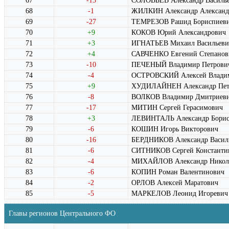
67
-15
СОЛОВЬЕВ Александр Василь
68
-1
ЖИЛКИН Александр Александ
69
-27
ТЕМРЕЗОВ Рашид Бориспиев
70
+9
КОКОВ Юрий Александрович
71
+3
ИГНАТЬЕВ Михаил Васильеви
72
+4
САВЧЕНКО Евгений Степанов
73
-10
ПЕЧЕНЫЙ Владимир Петрови
74
-4
ОСТРОВСКИЙ Алексей Влади
75
+9
ХУДИЛАЙНЕН Александр Пет
76
-8
ВОЛКОВ Владимир Дмитриев
77
-17
МИТИН Сергей Герасимович
78
+3
ЛЕВИНТАЛЬ Александр Борис
79
-6
КОШИН Игорь Викторович
80
-16
БЕРДНИКОВ Александр Васил
81
-6
СИТНИКОВ Сергей Константи
82
-4
МИХАЙЛОВ Александр Никол
83
-6
КОПИН Роман Валентинович
84
-2
ОРЛОВ Алексей Маратович
85
-5
МАРКЕЛОВ Леонид Игоревич
Главы регионов Центрального ФО