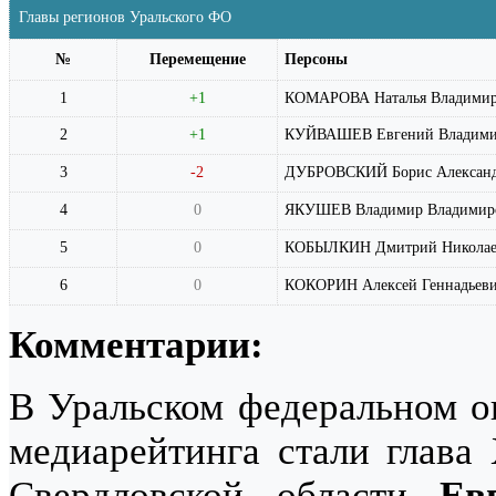
Главы регионов Уральского ФО
№
Перемещение
Персоны
1
+1
КОМАРОВА Наталья Владимир
2
+1
КУЙВАШЕВ Евгений Владими
3
-2
ДУБРОВСКИЙ Борис Алексан
4
0
ЯКУШЕВ Владимир Владимир
5
0
КОБЫЛКИН Дмитрий Николае
6
0
КОКОРИН Алексей Геннадьев
Комментарии:
В Уральском федеральном ок
медиарейтинга стали гла
Свердловской области
Ев