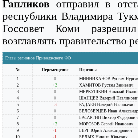
Гапликов
отправил в отста
республики Владимира Тукма
Госсовет Коми разрешил
возглавлять правительство р
Главы регионов Приволжского ФО
№
Перемещение
Персоны
1
0
МИННИХАНОВ Рустам Нургал
2
+3
ХАМИТОВ Рустэм Закиевич
3
0
МЕРКУШКИН Николай Ивано
4
0
ШАНЦЕВ Валерий Павлинови
5
-3
РАДАЕВ Валерий Васильевич
6
0
БЕЛОЗЕРЦЕВ Иван Александр
7
0
БАСАРГИН Виктор Федорович
8
+2
МОРОЗОВ Сергей Иванович
9
-1
БЕРГ Юрий Александрович
10
-1
БЕЛЫХ Никита Юрьевич