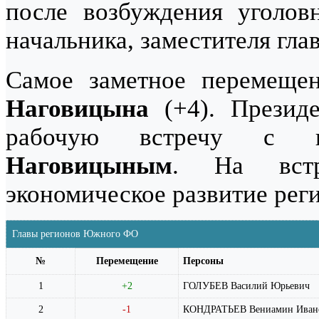
после возбуждения уголов
начальника, заместителя гл
Самое заметное перемеще
Наговицына
(+4). Презид
рабочую встречу с 
Наговицыным
. На встр
экономическое развитие рег
Главы регионов Южного ФО
№
Перемещение
Персоны
1
+2
ГОЛУБЕВ Василий Юрьевич
2
-1
КОНДРАТЬЕВ Вениамин Иван