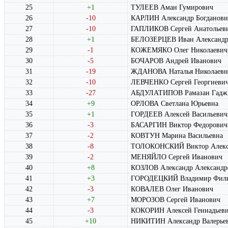
25
+1
ТУЛЕЕВ Аман Гумирович
26
-10
КАРЛИН Александр Богданови
27
-10
ГАПЛИКОВ Сергей Анатольев
28
+1
БЕЛОЗЕРЦЕВ Иван Александр
29
-1
КОЖЕМЯКО Олег Николаевич
30
-5
БОЧАРОВ Андрей Иванович
31
-19
ЖДАНОВА Наталья Николаевн
32
-10
ЛЕВЧЕНКО Сергей Георгиеви
33
-27
АБДУЛАТИПОВ Рамазан Гадж
34
+9
ОРЛОВА Светлана Юрьевна
35
+1
ГОРДЕЕВ Алексей Васильевич
36
-3
БАСАРГИН Виктор Федорович
37
-2
КОВТУН Марина Васильевна
38
-8
ТОЛОКОНСКИЙ Виктор Алекс
39
-2
МЕНЯЙЛО Сергей Иванович
40
+8
КОЗЛОВ Александр Александр
41
+3
ГОРОДЕЦКИЙ Владимир Фил
42
-3
КОВАЛЕВ Олег Иванович
43
+7
МОРОЗОВ Сергей Иванович
44
-3
КОКОРИН Алексей Геннадьев
45
+10
НИКИТИН Александр Валерье