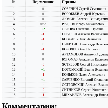
№
Перемещение
Персоны
1
0
СОБЯНИН Сергей Семенович
2
0
ВОРОБЬЕВ Андрей Юрьевич
3
0
ДЮМИН Алексей Геннадьевич
4
new
РУДЕНЯ Игорь Михайлович
5
+2
ОРЛОВА Светлана Юрьевна
6
-1
ГОРДЕЕВ Алексей Васильевич
7
-1
КОВАЛЕВ Олег Иванович
8
+1
НИКИТИН Александр Валерье
9
-1
КОРОЛЕВ Олег Петрович
10
0
АРТАМОНОВ Анатолий Дмитр
11
0
БОГОМАЗ Александр Василье
12
-8
ЯСТРЕБОВ Сергей Николаеви
13
+1
ПОТОМСКИЙ Вадим Владими
14
-1
КОНЬКОВ Павел Алексеевич
15
+1
САВЧЕНКО Евгений Степанов
16
-4
ОСТРОВСКИЙ Алексей Влади
17
-2
СИТНИКОВ Сергей Константи
18
-1
МИХАЙЛОВ Александр Никол
Комментарии: