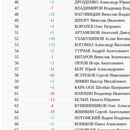
46
+1
ДРОЗДЕНКО Александр Юрье
47
-7
ВЛАДИМИРОВ Владимир Вла
48
+21
НАГОВИЦЫН Вячеслав Влади
49
-11
ШПОРТ Вячеслав Иванович
50
+3
КОРОЛЕВ Олег Петрович
51
+5
АРТАМОНОВ Анатолий Дмитр
52
+10
ТХАКУШИНОВ Аслан Китови
53
+13
БОГОМАЗ Александр Василье
54
+3
ТУРЧАК Андрей Анатольевич
55
-1
БИТАРОВ Вячеслав Зелимхано
56
+2
ОРЛОВ Игорь Анатольевич
57
-11
БЕРГ Юрий Александрович
58
-43
ЯСТРЕБОВ Сергей Николаеви
59
+2
ЗИМИН Виктор Михайлович
60
+5
КАРА-ООЛ Шолбан Валерьеви
61
-10
ИЛЮХИН Владимир Иванови
62
-13
БЕЛЫХ Никита Юрьевич
63
-4
КУВШИННИКОВ Олег Алекса
64
-19
ЖВАЧКИН Сергей Анатольеви
65
+7
ПОТОМСКИЙ Вадим Владими
66
+5
КОНЬКОВ Павел Алексеевич