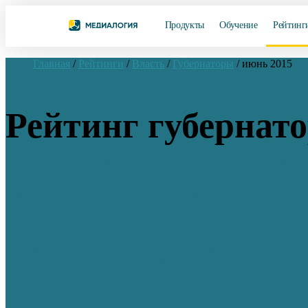
Продукты
Обучение
Рейтинг
Главная
/
Рейтинги
/
Власть
/
Губернаторы
/
июнь 2015
Рейтинг губернато