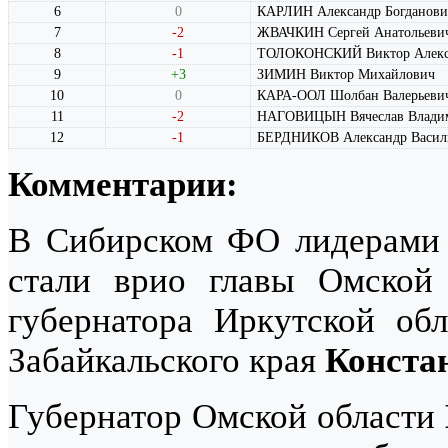
6
0
КАРЛИН Александр Богданови
7
-2
ЖВАЧКИН Сергей Анатольеви
8
-1
ТОЛОКОНСКИЙ Виктор Алекс
9
+3
ЗИМИН Виктор Михайлович
10
0
КАРА-ООЛ Шолбан Валерьеви
11
-2
НАГОВИЦЫН Вячеслав Влади
12
-1
БЕРДНИКОВ Александр Васил
Комментарии:
В Сибирском ФО лидерами 
стали врио главы Омской
губернатора Иркутской об
Забайкальского края
Конста
Губернатор Омской области