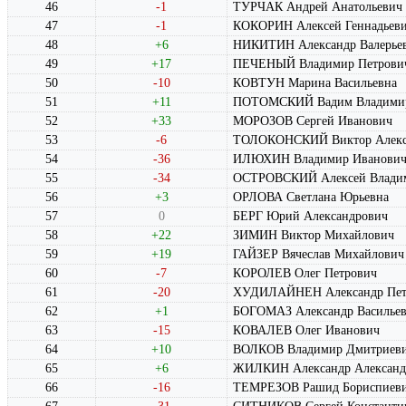
46
-1
ТУРЧАК Андрей Анатольевич
47
-1
КОКОРИН Алексей Геннадьев
48
+6
НИКИТИН Александр Валерье
49
+17
ПЕЧЕНЫЙ Владимир Петрови
50
-10
КОВТУН Марина Васильевна
51
+11
ПОТОМСКИЙ Вадим Владими
52
+33
МОРОЗОВ Сергей Иванович
53
-6
ТОЛОКОНСКИЙ Виктор Алекс
54
-36
ИЛЮХИН Владимир Иванови
55
-34
ОСТРОВСКИЙ Алексей Влади
56
+3
ОРЛОВА Светлана Юрьевна
57
0
БЕРГ Юрий Александрович
58
+22
ЗИМИН Виктор Михайлович
59
+19
ГАЙЗЕР Вячеслав Михайлович
60
-7
КОРОЛЕВ Олег Петрович
61
-20
ХУДИЛАЙНЕН Александр Пет
62
+1
БОГОМАЗ Александр Василье
63
-15
КОВАЛЕВ Олег Иванович
64
+10
ВОЛКОВ Владимир Дмитриев
65
+6
ЖИЛКИН Александр Александ
66
-16
ТЕМРЕЗОВ Рашид Бориспиев