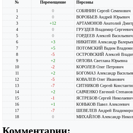
№
Перемещение
Персоны
1
0
СОБЯНИН Сергей Семенович
2
0
ВОРОБЬЕВ Андрей Юрьевич
3
+12
АРТАМОНОВ Анатолий Дмитр
4
0
ГРУЗДЕВ Владимир Сергеевич
5
0
ГОРДЕЕВ Алексей Васильевич
6
+3
НИКИТИН Александр Валерье
7
+5
ПОТОМСКИЙ Вадим Владими
8
-5
ОСТРОВСКИЙ Алексей Влади
9
+2
ОРЛОВА Светлана Юрьевна
10
-2
КОРОЛЕВ Олег Петрович
11
+2
БОГОМАЗ Александр Василье
12
-5
КОВАЛЕВ Олег Иванович
13
-7
СИТНИКОВ Сергей Константи
14
+2
САВЧЕНКО Евгений Степанов
15
-1
ЯСТРЕБОВ Сергей Николаеви
16
+1
КОНЬКОВ Павел Алексеевич
17
-7
ШЕВЕЛЕВ Андрей Владимиро
18
0
МИХАЙЛОВ Александр Никол
Комментарии: