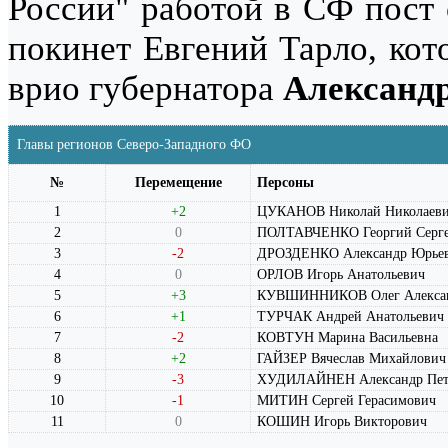
России" работой в СФ пост 
покинет Евгений Тарло, кот
врио губернатора
Александ
Главы регионов Северо-Западного ФО
№
Перемещение
Персоны
1
+2
ЦУКАНОВ Николай Николаев
2
0
ПОЛТАВЧЕНКО Георгий Серге
3
-2
ДРОЗДЕНКО Александр Юрье
4
0
ОРЛОВ Игорь Анатольевич
5
+3
КУВШИННИКОВ Олег Алекса
6
+1
ТУРЧАК Андрей Анатольевич
7
-2
КОВТУН Марина Васильевна
8
+2
ГАЙЗЕР Вячеслав Михайлович
9
-3
ХУДИЛАЙНЕН Александр Пет
10
-1
МИТИН Сергей Герасимович
11
0
КОШИН Игорь Викторович