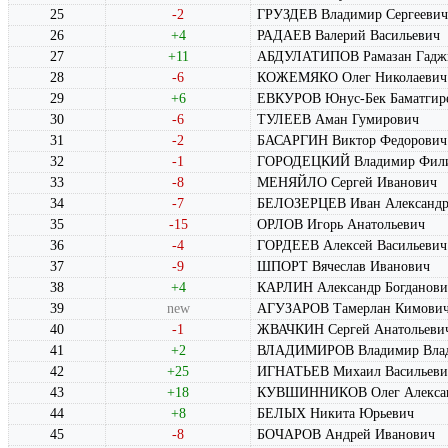
25
-2
ГРУЗДЕВ Владимир Сергеевич
26
+4
РАДАЕВ Валерий Васильевич
27
+11
АБДУЛАТИПОВ Рамазан Гадж
28
-6
КОЖЕМЯКО Олег Николаевич
29
+6
ЕВКУРОВ Юнус-Бек Баматгир
30
-6
ТУЛЕЕВ Аман Гумирович
31
-2
БАСАРГИН Виктор Федорович
32
-1
ГОРОДЕЦКИЙ Владимир Фил
33
-8
МЕНЯЙЛО Сергей Иванович
34
-7
БЕЛОЗЕРЦЕВ Иван Александр
35
-15
ОРЛОВ Игорь Анатольевич
36
-4
ГОРДЕЕВ Алексей Васильевич
37
-9
ШПОРТ Вячеслав Иванович
38
+4
КАРЛИН Александр Богданови
39
new
АГУЗАРОВ Тамерлан Кимови
40
-1
ЖВАЧКИН Сергей Анатольеви
41
+2
ВЛАДИМИРОВ Владимир Вла
42
+25
ИГНАТЬЕВ Михаил Васильеви
43
+18
КУВШИННИКОВ Олег Алекса
44
+8
БЕЛЫХ Никита Юрьевич
45
-8
БОЧАРОВ Андрей Иванович