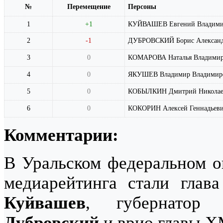
№
Перемещение
Персоны
1
+1
КУЙВАШЕВ Евгений Владими
2
-1
ДУБРОВСКИЙ Борис Алексан
3
0
КОМАРОВА Наталья Владимир
4
0
ЯКУШЕВ Владимир Владимир
5
0
КОБЫЛКИН Дмитрий Николае
6
0
КОКОРИН Алексей Геннадьев
Комментарии:
В Уральском федеральном о
медиарейтинга стали глав
Куйвашев
, губернатор
Дубровский
и врио главы