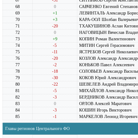
67
-31
СИТНИКОВ Сергей Константи
68
0
САВЧЕНКО Евгений Степанов
69
+1
ЛЕВИНТАЛЬ Александр Борис
70
+3
КАРА-ООЛ Шолбан Валерьеви
71
-20
ТХАКУШИНОВ Аслан Китови
72
0
НАГОВИЦЫН Вячеслав Влади
73
+9
КОПИН Роман Валентинович
74
-5
МИТИН Сергей Герасимович
75
-11
ЯСТРЕБОВ Сергей Николаеви
76
-20
КОЗЛОВ Александр Александр
77
-2
КОНЬКОВ Павел Алексеевич
78
-18
СОЛОВЬЕВ Александр Василь
79
-30
КОКОВ Юрий Александрович
80
-22
ШЕВЕЛЕВ Андрей Владимиро
81
-5
МИХАЙЛОВ Александр Никол
82
-3
БЕРДНИКОВ Александр Васил
83
0
ОРЛОВ Алексей Маратович
84
-3
КОШИН Игорь Викторович
85
-1
МАРКЕЛОВ Леонид Игоревич
Главы регионов Центрального ФО