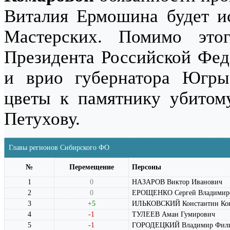
Виталия Ермошина будет ис
Мастерских. Помимо этог
Президента Российской Фе
и врио губернатора Юг
цветы к памятнику убитом
Петухову.
Главы регионов Сибирского ФО
№
Перемещение
Персоны
1
0
НАЗАРОВ Виктор Иванович
2
0
ЕРОЩЕНКО Сергей Владимир
3
+5
ИЛЬКОВСКИЙ Константин Кон
4
-1
ТУЛЕЕВ Аман Гумирович
5
-1
ГОРОДЕЦКИЙ Владимир Фил