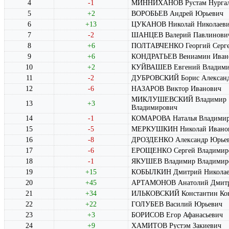
4
-1
МИННИХАНОВ Рустам Нургал
5
+2
ВОРОБЬЕВ Андрей Юрьевич
6
+13
ЦУКАНОВ Николай Николаев
7
-2
ШАНЦЕВ Валерий Павлинови
8
+6
ПОЛТАВЧЕНКО Георгий Серге
9
+6
КОНДРАТЬЕВ Вениамин Иван
10
+2
КУЙВАШЕВ Евгений Владими
11
-2
ДУБРОВСКИЙ Борис Алексан
12
-6
НАЗАРОВ Виктор Иванович
МИКЛУШЕВСКИЙ Владимир
13
+3
Владимирович
14
-1
КОМАРОВА Наталья Владимир
15
-5
МЕРКУШКИН Николай Ивано
16
-8
ДРОЗДЕНКО Александр Юрье
17
-6
ЕРОЩЕНКО Сергей Владимир
18
-1
ЯКУШЕВ Владимир Владимир
19
+15
КОБЫЛКИН Дмитрий Николае
20
+45
АРТАМОНОВ Анатолий Дмитр
21
+34
ИЛЬКОВСКИЙ Константин Кон
22
+22
ГОЛУБЕВ Василий Юрьевич
23
+3
БОРИСОВ Егор Афанасьевич
24
+9
ХАМИТОВ Рустэм Закиевич