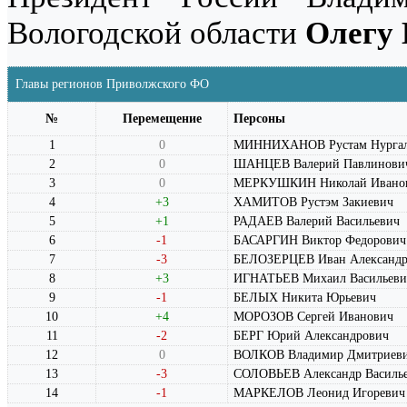
Вологодской области
Олегу
Главы регионов Приволжского ФО
№
Перемещение
Персоны
1
0
МИННИХАНОВ Рустам Нургал
2
0
ШАНЦЕВ Валерий Павлинови
3
0
МЕРКУШКИН Николай Ивано
4
+3
ХАМИТОВ Рустэм Закиевич
5
+1
РАДАЕВ Валерий Васильевич
6
-1
БАСАРГИН Виктор Федорович
7
-3
БЕЛОЗЕРЦЕВ Иван Александр
8
+3
ИГНАТЬЕВ Михаил Васильеви
9
-1
БЕЛЫХ Никита Юрьевич
10
+4
МОРОЗОВ Сергей Иванович
11
-2
БЕРГ Юрий Александрович
12
0
ВОЛКОВ Владимир Дмитриев
13
-3
СОЛОВЬЕВ Александр Василь
14
-1
МАРКЕЛОВ Леонид Игоревич