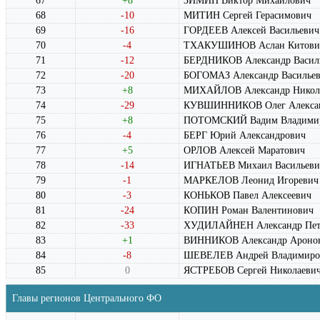
67
+8
ЗИМИН Виктор Михайлович
68
-10
МИТИН Сергей Герасимович
69
-16
ГОРДЕЕВ Алексей Васильевич
70
-4
ТХАКУШИНОВ Аслан Китови
71
-12
БЕРДНИКОВ Александр Васил
72
-20
БОГОМАЗ Александр Василье
73
+8
МИХАЙЛОВ Александр Никол
74
-29
КУВШИННИКОВ Олег Алекса
75
+8
ПОТОМСКИЙ Вадим Владими
76
-4
БЕРГ Юрий Александрович
77
+5
ОРЛОВ Алексей Маратович
78
-14
ИГНАТЬЕВ Михаил Васильеви
79
-1
МАРКЕЛОВ Леонид Игоревич
80
-3
КОНЬКОВ Павел Алексеевич
81
-24
КОПИН Роман Валентинович
82
-33
ХУДИЛАЙНЕН Александр Пет
83
+1
ВИННИКОВ Александр Ароно
84
-8
ШЕВЕЛЕВ Андрей Владимиро
85
0
ЯСТРЕБОВ Сергей Николаеви
Главы регионов Центрального ФО