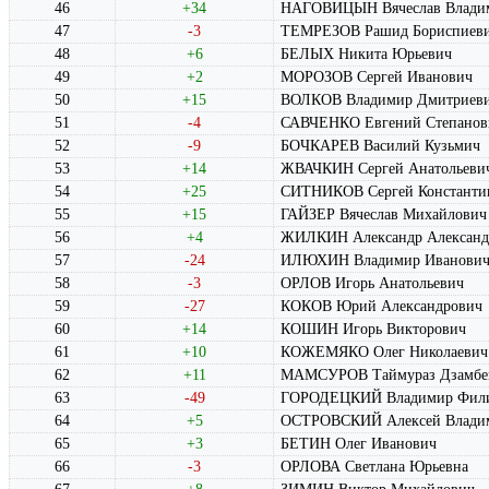
46
+34
НАГОВИЦЫН Вячеслав Влади
47
-3
ТЕМРЕЗОВ Рашид Бориспиев
48
+6
БЕЛЫХ Никита Юрьевич
49
+2
МОРОЗОВ Сергей Иванович
50
+15
ВОЛКОВ Владимир Дмитриев
51
-4
САВЧЕНКО Евгений Степанов
52
-9
БОЧКАРЕВ Василий Кузьмич
53
+14
ЖВАЧКИН Сергей Анатольеви
54
+25
СИТНИКОВ Сергей Константи
55
+15
ГАЙЗЕР Вячеслав Михайлович
56
+4
ЖИЛКИН Александр Александ
57
-24
ИЛЮХИН Владимир Иванови
58
-3
ОРЛОВ Игорь Анатольевич
59
-27
КОКОВ Юрий Александрович
60
+14
КОШИН Игорь Викторович
61
+10
КОЖЕМЯКО Олег Николаевич
62
+11
МАМСУРОВ Таймураз Дзамбе
63
-49
ГОРОДЕЦКИЙ Владимир Фил
64
+5
ОСТРОВСКИЙ Алексей Влади
65
+3
БЕТИН Олег Иванович
66
-3
ОРЛОВА Светлана Юрьевна