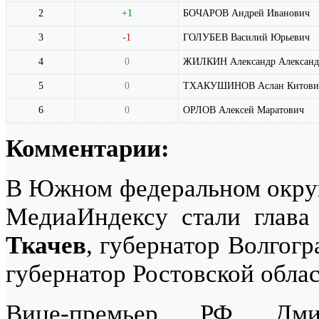
2
+1
БОЧАРОВ Андрей Иванович
3
-1
ГОЛУБЕВ Василий Юрьевич
4
0
ЖИЛКИН Александр Александ
5
0
ТХАКУШИНОВ Аслан Китови
6
0
ОРЛОВ Алексей Маратович
Комментарии:
В Южном федеральном округе
МедиаИндексу стали глава
Ткачев
, губернатор Волгог
губернатор Ростовской обла
Вице-премьер РФ Дми