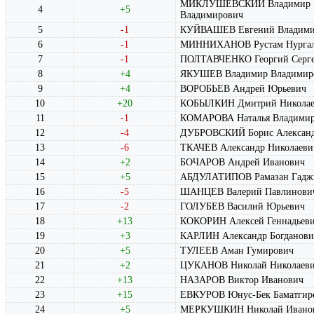
МИКЛУШЕВСКИЙ Владимир
4
+5
Владимирович
5
-1
КУЙВАШЕВ Евгений Владими
6
-1
МИННИХАНОВ Рустам Нургал
7
-1
ПОЛТАВЧЕНКО Георгий Серге
8
+4
ЯКУШЕВ Владимир Владимир
9
+4
ВОРОБЬЕВ Андрей Юрьевич
10
+20
КОБЫЛКИН Дмитрий Николае
11
-1
КОМАРОВА Наталья Владимир
12
-4
ДУБРОВСКИЙ Борис Алексан
13
-6
ТКАЧЕВ Александр Николаеви
14
+2
БОЧАРОВ Андрей Иванович
15
+5
АБДУЛАТИПОВ Рамазан Гадж
16
-5
ШАНЦЕВ Валерий Павлинови
17
-2
ГОЛУБЕВ Василий Юрьевич
18
+13
КОКОРИН Алексей Геннадьев
19
+3
КАРЛИН Александр Богданови
20
+5
ТУЛЕЕВ Аман Гумирович
21
+2
ЦУКАНОВ Николай Николаев
22
+13
НАЗАРОВ Виктор Иванович
23
+15
ЕВКУРОВ Юнус-Бек Баматгир
24
+5
МЕРКУШКИН Николай Ивано