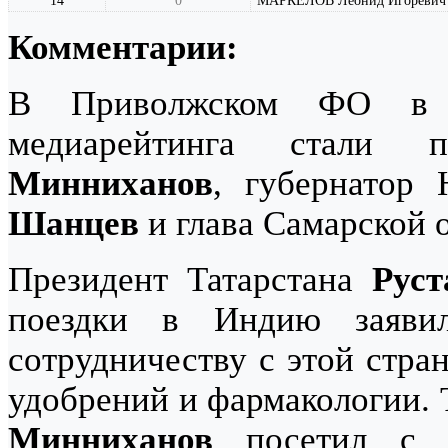
14
0
МАРКЕЛОВ Леонид Игоревич
Комментарии:
В Приволжском ФО в н
медиарейтинга стали 
Минниханов
, губернатор
Шанцев
и глава Самарской 
Президент Татарстана
Рус
поездки в Индию заяви
сотрудничеству с этой стра
удобрений и фармакологии.
Минниханов
посетил с д