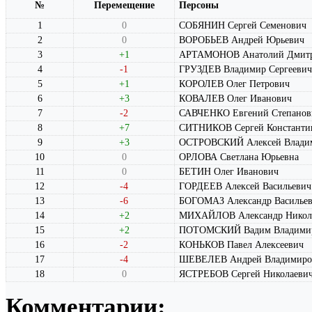
№
Перемещение
Персоны
1
0
СОБЯНИН Сергей Семенович
2
0
ВОРОБЬЕВ Андрей Юрьевич
3
+1
АРТАМОНОВ Анатолий Дмитр
4
-1
ГРУЗДЕВ Владимир Сергеевич
5
+1
КОРОЛЕВ Олег Петрович
6
+3
КОВАЛЕВ Олег Иванович
7
-2
САВЧЕНКО Евгений Степанов
8
+7
СИТНИКОВ Сергей Константи
9
+3
ОСТРОВСКИЙ Алексей Влади
10
0
ОРЛОВА Светлана Юрьевна
11
0
БЕТИН Олег Иванович
12
-4
ГОРДЕЕВ Алексей Васильевич
13
-6
БОГОМАЗ Александр Василье
14
+2
МИХАЙЛОВ Александр Никол
15
+2
ПОТОМСКИЙ Вадим Владими
16
-2
КОНЬКОВ Павел Алексеевич
17
-4
ШЕВЕЛЕВ Андрей Владимиро
18
0
ЯСТРЕБОВ Сергей Николаеви
Комментарии: