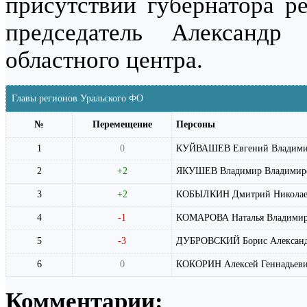
присутствии губернатора р
председатель Александ
областного центра.
Главы регионов Уральского ФО
№
Перемещение
Персоны
1
0
КУЙВАШЕВ Евгений Владими
2
+2
ЯКУШЕВ Владимир Владимир
3
+2
КОБЫЛКИН Дмитрий Николае
4
-1
КОМАРОВА Наталья Владимир
5
-3
ДУБРОВСКИЙ Борис Алексан
6
0
КОКОРИН Алексей Геннадьев
Комментарии: