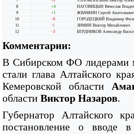
7
-3
ТОЛОКОНСКИЙ Виктор Алекс
8
+4
НАГОВИЦЫН Вячеслав Влади
9
+1
ЖВАЧКИН Сергей Анатольеви
10
-9
ГОРОДЕЦКИЙ Владимир Фил
11
0
ЗИМИН Виктор Михайлович
12
-3
БЕРДНИКОВ Александр Васил
Комментарии:
В Сибирском ФО лидерами м
стали глава Алтайского кр
Кемеровской области
Ама
области
Виктор Назаров
.
Губернатор Алтайского к
постановление о вводе в