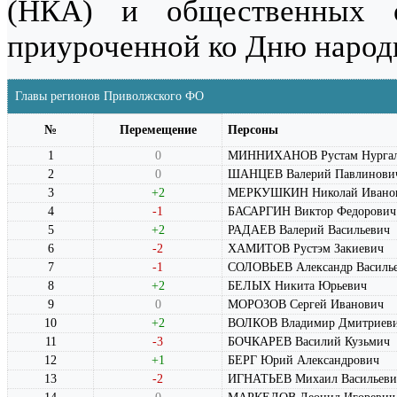
(НКА) и общественных о
приуроченной ко Дню народн
Главы регионов Приволжского ФО
№
Перемещение
Персоны
1
0
МИННИХАНОВ Рустам Нургал
2
0
ШАНЦЕВ Валерий Павлинови
3
+2
МЕРКУШКИН Николай Ивано
4
-1
БАСАРГИН Виктор Федорович
5
+2
РАДАЕВ Валерий Васильевич
6
-2
ХАМИТОВ Рустэм Закиевич
7
-1
СОЛОВЬЕВ Александр Василь
8
+2
БЕЛЫХ Никита Юрьевич
9
0
МОРОЗОВ Сергей Иванович
10
+2
ВОЛКОВ Владимир Дмитриев
11
-3
БОЧКАРЕВ Василий Кузьмич
12
+1
БЕРГ Юрий Александрович
13
-2
ИГНАТЬЕВ Михаил Васильеви