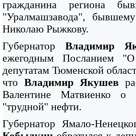
гражданина региона быв
"Уралмашзавода", бывшему 
Николаю Рыжкову.
Губернатор
Владимир Я
ежегодным Посланием "О
депутатам Тюменской облас
что
Владимир Якушев
рас
Валентине Матвиенко о
"трудной" нефти.
Губернатор Ямало-Ненецко
Кобылкин
обратился к депу