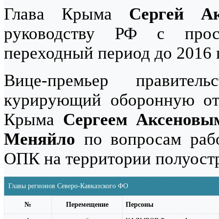
Глава Крыма
Сергей Ак
руководству РФ с прос
переходный период до 2016 
Вице-премьер правите
курирующий оборонную отр
Крыма
Сергеем Аксеновы
Меняйло
по вопросам рабо
ОПК на территории полуост
Главы регионов Северо-Кавказского ФО
№
Перемещение
Персоны