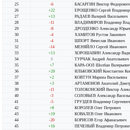
25
-6
БАСАРГИН Виктор Федорович
26
+22
ЕРОЩЕНКО Сергей Владимир
27
+13
РАДАЕВ Валерий Васильевич
28
-11
ВЛАДИМИРОВ Владимир Вла
29
-8
ДРОЗДЕНКО Александр Юрье
30
-4
ХАМИТОВ Рустэм Закиевич
31
-4
ШПОРТ Вячеслав Иванович
32
-14
МЕНЯЙЛО Сергей Иванович
33
+13
ХОРОШАВИН Александр Вади
34
0
ТУРЧАК Андрей Анатольевич
35
+7
КАРА-ООЛ Шолбан Валерьеви
36
+20
ИЛЬКОВСКИЙ Константин Кон
37
+2
КОВТУН Марина Васильевна
38
+3
АРТАМОНОВ Анатолий Дмитр
39
-11
ТОЛОКОНСКИЙ Виктор Алекс
40
-3
СОЛОВЬЕВ Александр Василь
41
-5
ГРУЗДЕВ Владимир Сергеевич
42
+8
КОРОЛЕВ Олег Петрович
43
+19
КОВАЛЕВ Олег Иванович
44
-20
БОРИСОВ Егор Афанасьевич
45
+16
ПЕЧЕНЫЙ Владимир Петрови