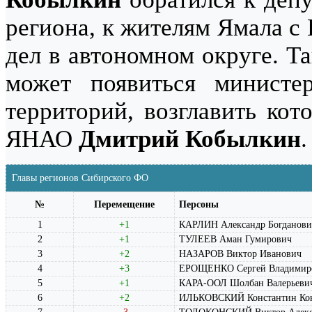
региона, к жителям Ямала с
дел в автономном округе. Т
может появиться министе
территорий, возглавить ко
ЯНАО
Дмитрий Кобылкин
.
Главы регионов Сибирского ФО
№
Перемещение
Персоны
1
+1
КАРЛИН Александр Богданови
2
+1
ТУЛЕЕВ Аман Гумирович
3
+2
НАЗАРОВ Виктор Иванович
4
+3
ЕРОЩЕНКО Сергей Владимир
5
+1
КАРА-ООЛ Шолбан Валерьеви
6
+2
ИЛЬКОВСКИЙ Константин Кон