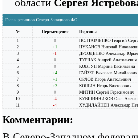
области
Сергея Ястребов
Главы регионов Северо-Западного ФО
№
Перемещение
Персоны
1
0
ПОЛТАВЧЕНКО Георгий Серге
2
+1
ЦУКАНОВ Николай Николаев
3
-1
ДРОЗДЕНКО Александр Юрье
4
0
ТУРЧАК Андрей Анатольевич
5
0
КОВТУН Марина Васильевна
6
+4
ГАЙЗЕР Вячеслав Михайлович
7
+1
ОРЛОВ Игорь Анатольевич
8
+3
КОШИН Игорь Викторович
9
0
МИТИН Сергей Герасимович
10
-4
КУВШИННИКОВ Олег Алекса
11
-4
ХУДИЛАЙНЕН Александр Пет
Комментарии:
В Северо-Западном федераль