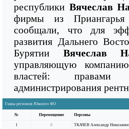
республики
Вячеслав Н
фирмы из Приангарь
сообщали, что для эфф
развития Дальнего Восто
Бурятии
Вячеслав Н
управляющую компанию
властей: правами
администрирования рентн
Главы регионов Южного ФО
№
Перемещение
Персоны
1
0
ТКАЧЕВ Александр Николаеви