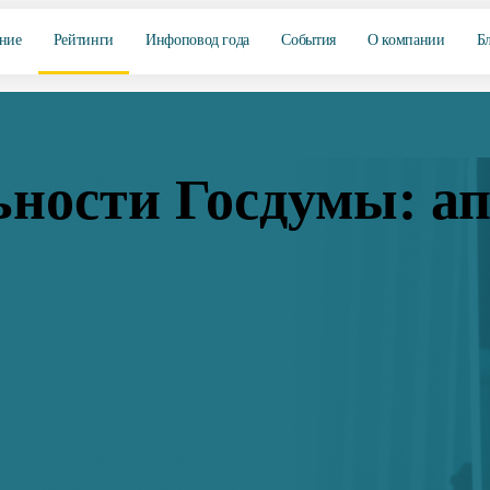
ние
Рейтинги
Инфоповод года
События
О компании
Б
ьности Госдумы: ап