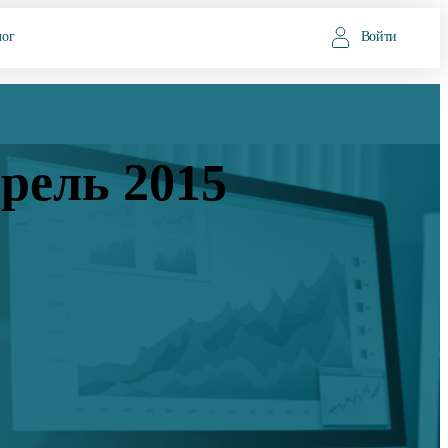
лог
Войти
рель 2015