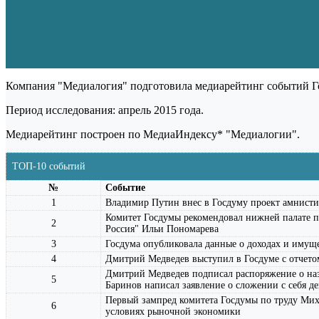
Компания "Медиалогия" подготовила медиарейтинг событий 
Период исследования: апрель 2015 года.
Медиарейтинг построен по МедиаИндексу* "Медиалогии".
ТОП-10 событий
№
Событие
1
Владимир Путин внес в Госдуму проект амнисти
Комитет Госдумы рекомендовал нижней палате п
2
Россия" Ильи Пономарева
3
Госдума опубликовала данные о доходах и имуще
4
Дмитрий Медведев выступил в Госдуме с отчетом
Дмитрий Медведев подписал распоряжение о наз
5
Баринов написал заявление о сложении с себя д
Первый зампред комитета Госдумы по труду Миха
6
условиях рыночной экономики