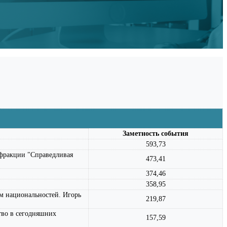
Заметность события
593,73
 фракции "Справедливая
473,41
374,46
358,95
м национальностей. Игорь
219,87
тво в сегодняшних
157,59