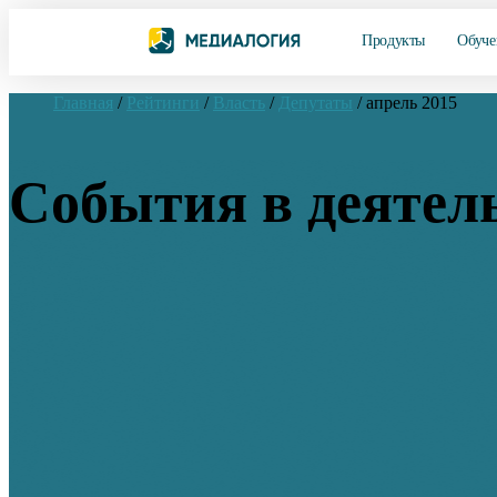
Продукты
Обуче
Главная
/
Рейтинги
/
Власть
/
Депутаты
/
апрель 2015
События в деятел