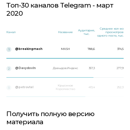
Топ-30 каналов Telegram - март
2020
Среднее кол-во
Аудитория,
Канал
Название
просмотров
тыс.
одного поста, тыс.
@breakingmash
MASH
788,6
374,5
1
@DavydovIn
Давыдов.Индекс
357,3
277,9
2
Крысиное
@petrovtel
413,4
252,3
3
Королевство
Получить полную версию
материала