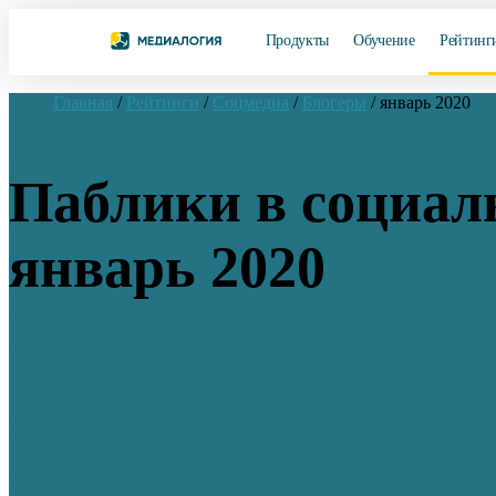
Продукты
Обучение
Рейтинг
Главная
/
Рейтинги
/
Соцмедиа
/
Блогеры
/
январь 2020
Паблики в социал
январь 2020