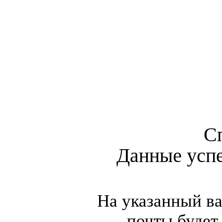
С
Данные усп
На указанный в
почты будет