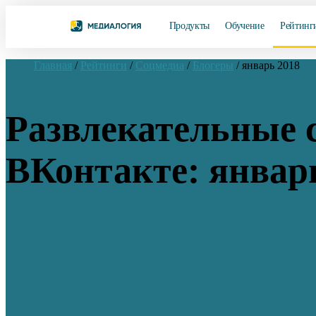
Продукты
Обучение
Рейтинг
Главная
/
Рейтинги
/
Соцмедиа
/
Блогеры
/
январь 2018
Развлекательные 
ВКонтакте: январ