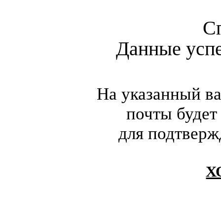
С
Данные усп
На указанный в
почты будет
для подтверж
Х