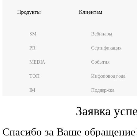
Продукты
Клиентам
SM
Вебинары
PR
Сертификация
MEDIA
События
ТОП
Инфоповод года
IM
Поддержка
Заявка усп
Cпасибо за Ваше обращение