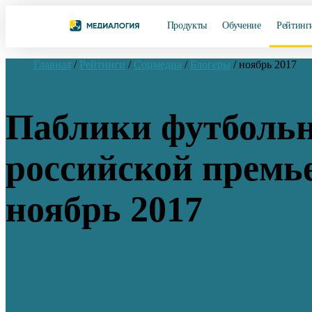
Продукты
Обучение
Рейтинг
Главная
/
Рейтинги
/
Соцмедиа
/
Блогеры
/
ноябрь 2017
Паблики футболь
российской премь
ноябрь 2017