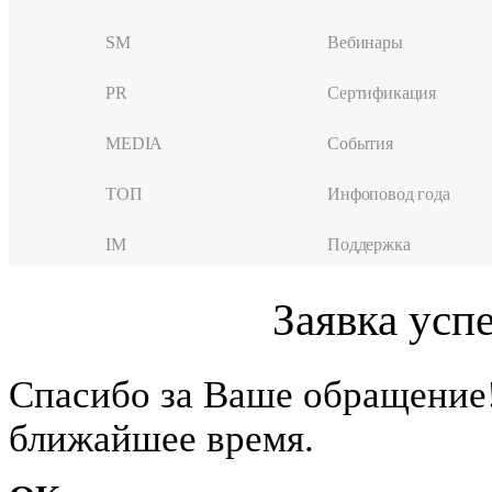
SM
Вебинары
PR
Сертификация
MEDIA
События
ТОП
Инфоповод года
IM
Поддержка
Заявка усп
Cпасибо за Ваше обращение
ближайшее время.