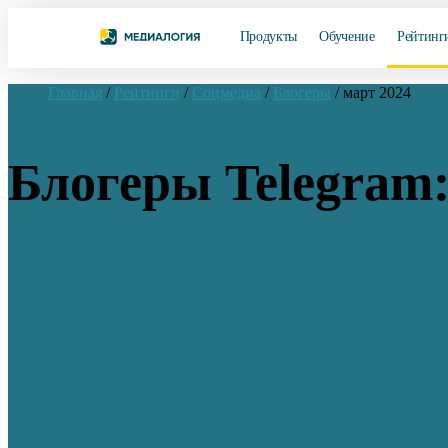
Продукты
Обучение
Рейтинг
Главная
/
Рейтинги
/
Соцмедиа
/
Блогеры
/
март 2024
Блогеры Telegram: