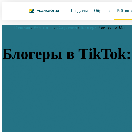
Продукты
Обучение
Рейтинг
Главная
/
Рейтинги
/
Соцмедиа
/
Блогеры
/
август 2023
Блогеры в TikTok: