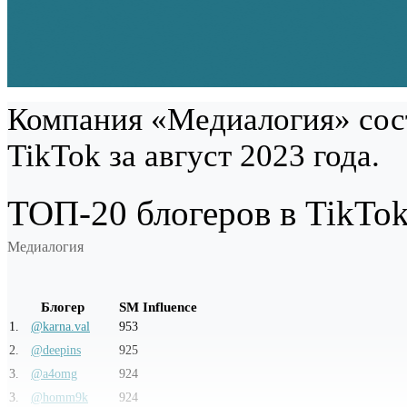
Компания «Медиалогия» сос
TikTok за август 2023 года.
ТОП-20 блогеров в TikTok
Медиалогия
Блогер
SM Influence
1
.
@karna.val
953
2
.
@deepins
925
3
.
@a4omg
924
3
.
@homm9k
924