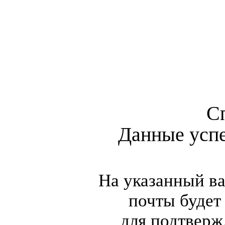
С
Данные усп
На указанный в
почты будет
для подтверж