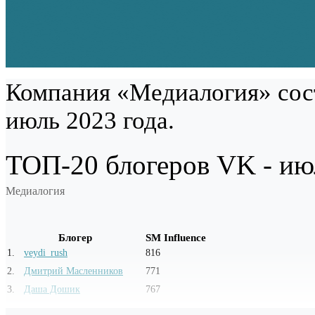
Компания «Медиалогия» сост
июль 2023 года.
ТОП-20 блогеров VK - ию
Медиалогия
Блогер
SM Influence
1
.
veydi_rush
816
2
.
Дмитрий Масленников
771
3
.
Даша Дошик
767