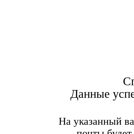
С
Данные усп
На указанный в
почты будет