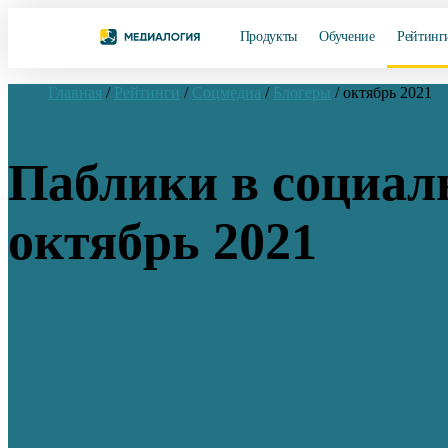
Продукты
Обучение
Рейтинг
Главная
/
Рейтинги
/
Соцмедиа
/
Блогеры
/
октябрь 2021
Паблики в социал
октябрь 2021