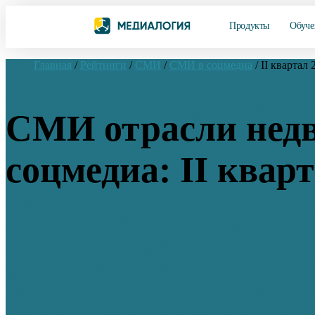
Продукты
Обуче
Главная
/
Рейтинги
/
СМИ
/
СМИ в соцмедиа
/
II квартал 
СМИ отрасли недв
соцмедиа: II квар