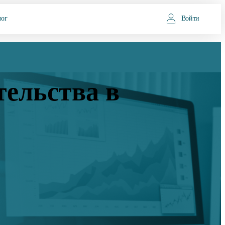
лог
Войти
ельства в