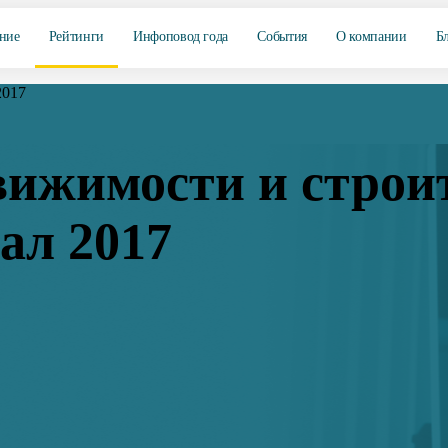
ние
Рейтинги
Инфоповод года
События
О компании
Б
2017
ижимости и строит
тал 2017