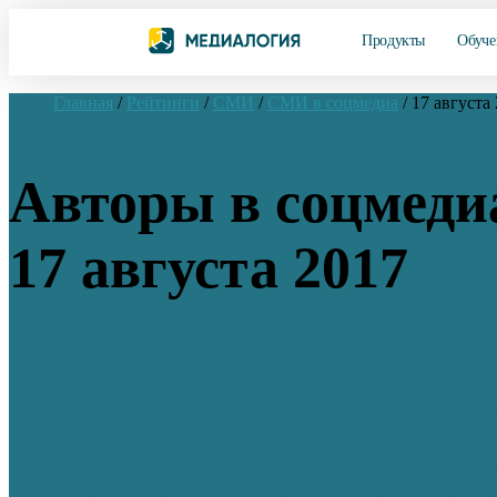
Продукты
Обуче
Главная
/
Рейтинги
/
СМИ
/
СМИ в соцмедиа
/
17 августа
Авторы в соцмеди
17 августа 2017