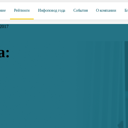
ние
Рейтинги
Инфоповод года
События
О компании
Б
 2017
а: