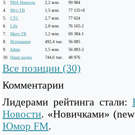
3
.
РИА Новости
2,2 млн.
99 984
4
.
Муз-ТВ
1,5 млн.
77 135
+8
5
.
СТС
2,7 млн.
77 024
6
.
Life
2,0 млн.
76 165
-2
7
.
Матч ТВ
1,2 млн.
69 384
-1
8
.
Игромания
492,4 тыс.
56 085
9
.
Adme
1,5 млн.
56 083
-2
10
.
Наше радио
744,6 тыс.
48 976
Все позиции (30)
Комментарии
Лидерами рейтинга стали:
Новости
. «Новичками» (new
Юмор FM
.