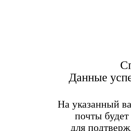
С
Данные усп
На указанный в
почты будет
для подтверж