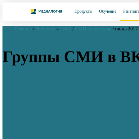
Продукты
Обучение
Рейтинг
Главная
/
Рейтинги
/
СМИ
/
СМИ в соцмедиа
/
июнь 2017
Группы СМИ в ВК