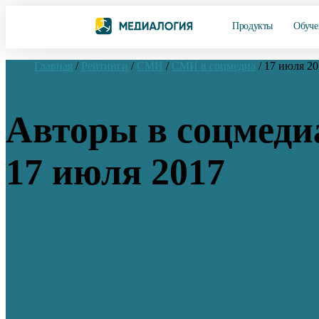
Продукты
Обуче
Главная
/
Рейтинги
/
СМИ
/
СМИ в соцмедиа
/
17 июля 20
Авторы в соцмеди
17 июля 2017