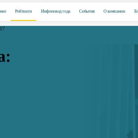
ние
Рейтинги
Инфоповод года
События
О компании
Б
17
а: