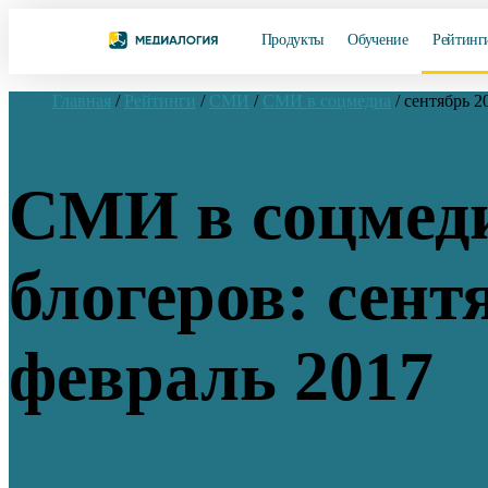
Продукты
Обучение
Рейтинг
Главная
/
Рейтинги
/
СМИ
/
СМИ в соцмедиа
/
сентябрь 2
СМИ в соцмеди
блогеров: сент
февраль 2017