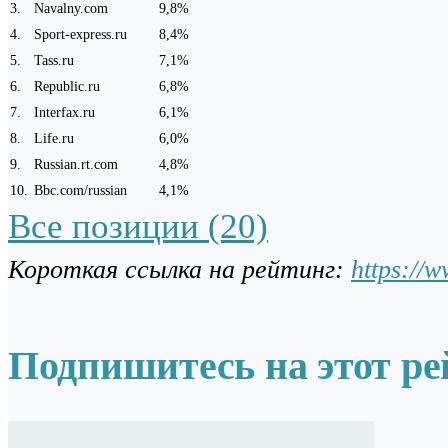
3
.
Navalny.com
9,8%
4
.
Sport-express.ru
8,4%
5
.
Tass.ru
7,1%
6
.
Republic.ru
6,8%
7
.
Interfax.ru
6,1%
8
.
Life.ru
6,0%
9
.
Russian.rt.com
4,8%
10
.
Bbc.com/russian
4,1%
Все позиции (20)
Короткая ссылка на рейтинг:
https://
Подпишитесь на этот ре