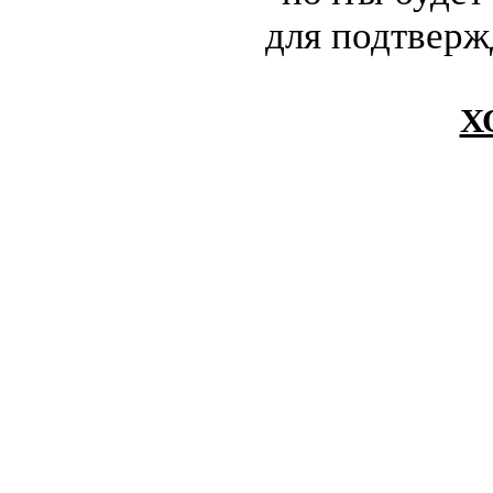
для подтверж
Х