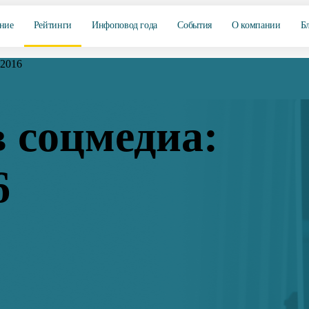
ние
Рейтинги
Инфоповод года
События
О компании
Б
 2016
 соцмедиа:
6