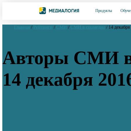
Продукты
Обуче
Главная
/
Рейтинги
/
СМИ
/
СМИ в соцмедиа
/
14 декабря
Авторы СМИ в
14 декабря 201