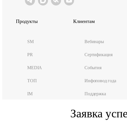
Продукты
Клиентам
SM
Вебинары
PR
Сертификация
MEDIA
События
ТОП
Инфоповод года
IM
Поддержка
Заявка усп