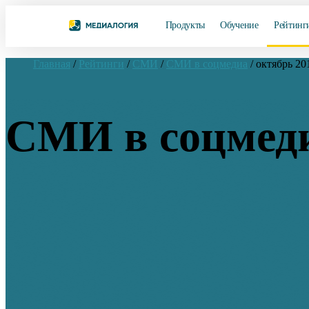
Продукты
Обучение
Рейтинг
Главная
/
Рейтинги
/
СМИ
/
СМИ в соцмедиа
/
октябрь 20
СМИ в соцмеди