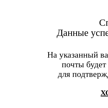
С
Данные усп
На указанный в
почты будет
для подтверж
Х