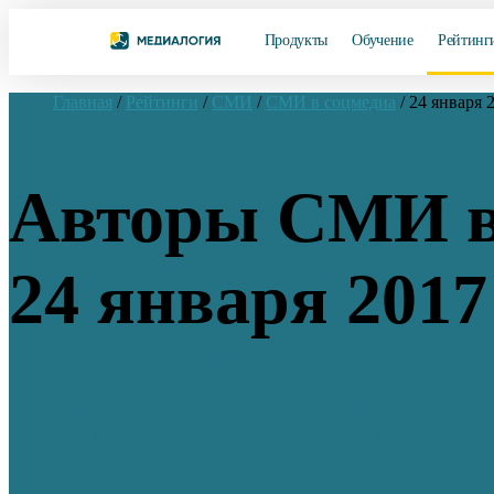
Продукты
Обучение
Рейтинг
Главная
/
Рейтинги
/
СМИ
/
СМИ в соцмедиа
/
24 января 
Авторы СМИ в
24 января 2017