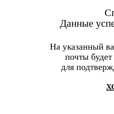
С
Данные усп
На указанный в
почты будет
для подтверж
Х