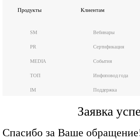
Продукты
Клиентам
SM
Вебинары
PR
Сертификация
MEDIA
События
ТОП
Инфоповод года
IM
Поддержка
Заявка усп
Cпасибо за Ваше обращение