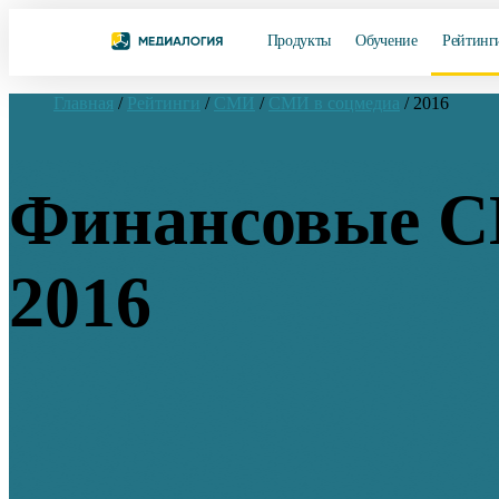
Продукты
Обучение
Рейтинг
Главная
/
Рейтинги
/
СМИ
/
СМИ в соцмедиа
/
2016
Финансовые С
2016