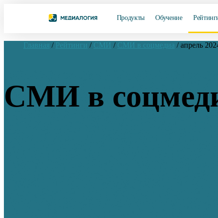
Продукты
Обучение
Рейтинг
Главная
/
Рейтинги
/
СМИ
/
СМИ в соцмедиа
/
апрель 202
СМИ в соцмеди