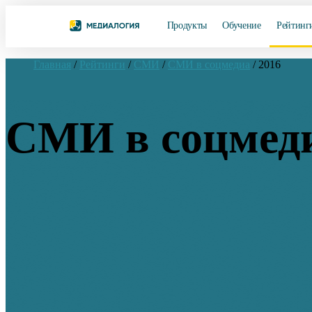
Продукты
Обучение
Рейтинг
Главная
/
Рейтинги
/
СМИ
/
СМИ в соцмедиа
/
2016
СМИ в соцмеди