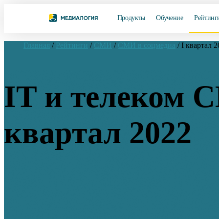
Продукты
Обучение
Рейтинг
Главная
/
Рейтинги
/
СМИ
/
СМИ в соцмедиа
/
I квартал 2
IT и телеком С
квартал 2022