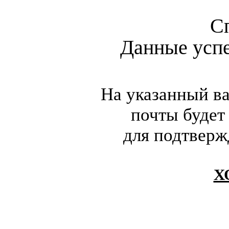
С
Данные усп
На указанный в
почты будет
для подтверж
Х