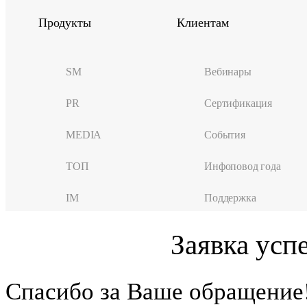
Продукты
Клиентам
SM
Вебинары
PR
Сертификация
MEDIA
События
ТОП
Инфоповод года
IM
Поддержка
Заявка усп
Cпасибо за Ваше обращение