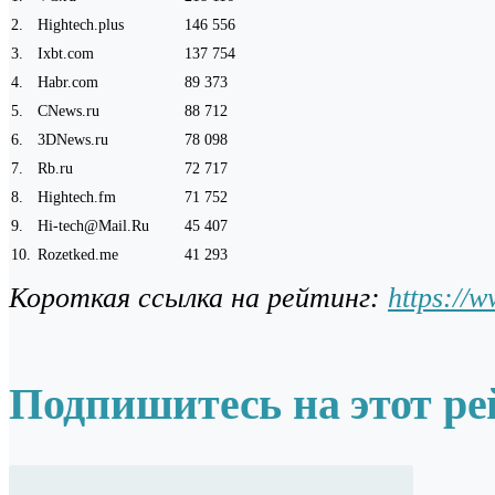
2
.
Hightech.plus
146 556
3
.
Ixbt.com
137 754
4
.
Habr.com
89 373
5
.
CNews.ru
88 712
6
.
3DNews.ru
78 098
7
.
Rb.ru
72 717
8
.
Hightech.fm
71 752
9
.
Hi-tech@Mail.Ru
45 407
10
.
Rozetked.me
41 293
Короткая ссылка на рейтинг:
https://
Подпишитесь на этот ре