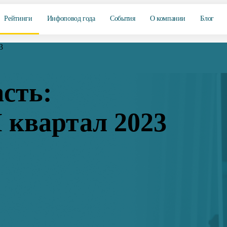
Рейтинги
Инфоповод года
События
О компании
Блог
3
сть:
 квартал 2023