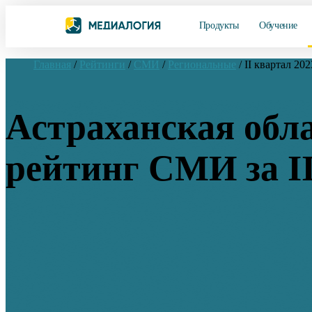
Продукты
Обучение
Главная
/
Рейтинги
/
СМИ
/
Региональные
/
II квартал 202
Астраханская обла
рейтинг СМИ за II