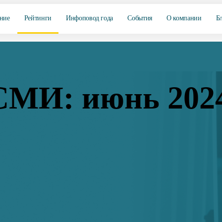
ние
Рейтинги
Инфоповод года
События
О компании
Б
СМИ: июнь 202