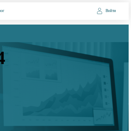
лог
Войти
4