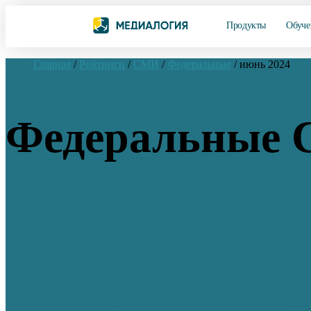
Продукты
Обуче
Главная
/
Рейтинги
/
СМИ
/
Федеральные
/
июнь 2024
Федеральные 