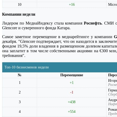
10
+16
Micro
Компании недели
Лидером по МедиаИндексу стала компания
Роснефть
. СМИ с
Glencore и суверенного фонда Катара.
Самое заметное перемещение в медиарейтинге у компании
G
декабря. "Glencore подтверждает, что он находится в заклю
фондом 19,5% доли владения в размещенном долевом капитале
она заплатит в том числе собственными акциями на €300 млн,
требования".
Топ-10 бизнесменов недели
№
Перемещение
Перс
Игор
1
+1
Росн
Герм
2
-1
Сберб
Андр
3
+438
Нафт
Роман
4
+554
Пред