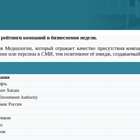
рейтинги компаний и бизнесменов недели.
ля Медиалогии, который отражает качество присутствия комп
ании или персоны в СМИ, тем позитивнее её имидж, создаваем
ания
ефть
ore Xstrata
 Investment Authority
банк России
леком
кс
ром