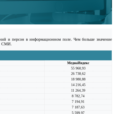
аний и персон в информационном поле. Чем больше значение
ый СМИ.
МедиаИндекс
55 960,93
26 738,62
18 980,88
14 216,45
11 264,39
8 782,74
7 194,91
7 187,63
5 599,97