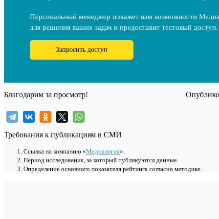
Персональный менеджер покажет вам возможности Меди
для решения ваших задач и предоставит тестовый доступ.
Запросить доступ
Благодарим за просмотр!
Опубликов
Требования к публикациям в СМИ
Cсылка на компанию «
Медиалогия
».
Период исследования, за который публикуются данные.
Определение основного показателя рейтинга согласно методике.