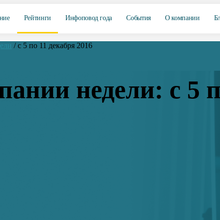
ние
Рейтинги
Инфоповод года
События
О компании
Б
дели
/
с 5 по 11 декабря 2016
ании недели: с 5 п