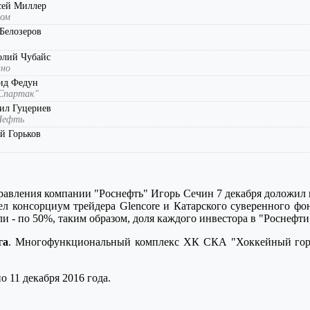
сей Миллер
ром
Белозеров
олий Чубайс
ано
ид Федун
Спартак"
ил Гуцериев
Нефть
й Горьков
правления компании "Роснефть" Игорь Сечин 7 декабря доложил
л консорциум трейдера Glencore и Катарского суверенного фонд
 - по 50%, таким образом, доля каждого инвестора в "Роснефти
га
. Многофункциональный комплекс ХК СКА "Хоккейный город
 11 декабря 2016 года.