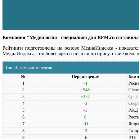
Компания "Медиалогия" специально для BFM.ru составила 
Рейтинги подготовлены на основе МедиаИндекса - показате
МедиаИндекса, тем более ярко и позитивно присутствие комп
Топ-10 компаний недели
№
Перемещение
Комп
1
+1
Росн
2
+548
Glenc
3
+257
Qatar
4
-3
Сбер
5
-1
РЖД
6
0
Росте
7
+11
Янде
8
-3
Газп
9
-6
ВТБ