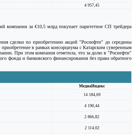
4 957,45
ций компании за €10,5 млрд покупает паритетное СП трейдера
ения сделки по приобретению акций "Роснефти" до середины
ю приобретение в рамках консорциума с Катарским суверенным
ании. При этом компания отметила, что за долю в "Роснефти"
ного фонда и банковского финансирования без права обратного
МедиаИндекс
14 184,69
4 190,44
2 866,82
2 114,02