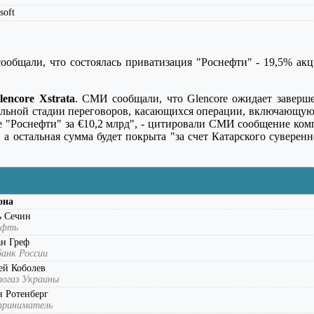
soft
ообщали, что состоялась приватизация "Роснефти" - 19,5% ак
lencore Xstrata
. СМИ сообщали, что Glencore ожидает заверш
чительной стадии переговоров, касающихся операции, включающу
 "Роснефти" за €10,2 млрд", - цитировали СМИ сообщение комп
 а остальная сумма будет покрыта "за счет Катарского суверен
она
ь Сечин
ефть
ан Греф
анк России
ей Коболев
огаз Украины
 Ротенберг
приниматель