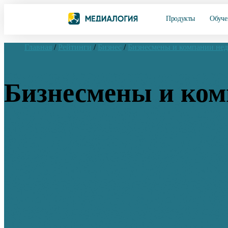
Продукты
Обуче
Главная
/
Рейтинги
/
Бизнес
/
Бизнесмены и компании не
Бизнесмены и комп