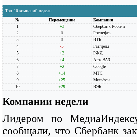
Топ-10 компаний недели
№
Перемещение
Компания
1
+3
Сбербанк России
2
0
Роснефть
3
0
ВТБ
4
-3
Газпром
5
+2
РЖД
6
+4
АвтоВАЗ
7
+2
Google
8
+14
МТС
9
+25
Мегафон
10
+29
ВЭБ
Компании недели
Лидером по МедиаИндек
сообщали, что Сбербанк зак