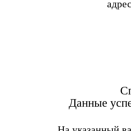
адре
С
Данные усп
На указанный в