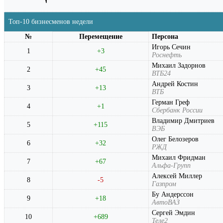
Топ-10 бизнесменов недели
№
Перемещение
Персона
Игорь Сечин
1
+3
Роснефть
Михаил Задорнов
2
+45
ВТБ24
Андрей Костин
3
+13
ВТБ
Герман Греф
4
+1
Сбербанк России
Владимир Дмитриев
5
+115
ВЭБ
Олег Белозеров
6
+32
РЖД
Михаил Фридман
7
+67
Альфа-Групп
Алексей Миллер
8
-5
Газпром
Бу Андерссон
9
+18
АвтоВАЗ
Сергей Эмдин
10
+689
Теле2