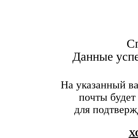
С
Данные усп
На указанный в
почты будет
для подтверж
Х