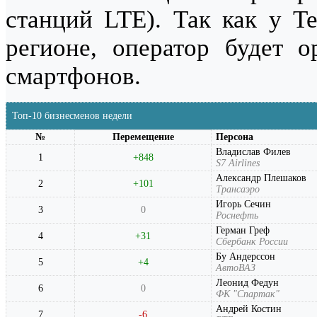
станций LTE). Так как у T
регионе, оператор будет о
смартфонов.
Топ-10 бизнесменов недели
№
Перемещение
Персона
Владислав Филев
1
+848
S7 Airlines
Александр Плешаков
2
+101
Трансаэро
Игорь Сечин
3
0
Роснефть
Герман Греф
4
+31
Сбербанк России
Бу Андерссон
5
+4
АвтоВАЗ
Леонид Федун
6
0
ФК "Спартак"
Андрей Костин
7
-6