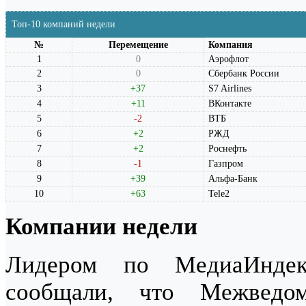
Топ-10 компаний недели
№
Перемещение
Компания
1
0
Аэрофлот
2
0
Сбербанк России
3
+37
S7 Airlines
4
+11
ВКонтакте
5
-2
ВТБ
6
+2
РЖД
7
+2
Роснефть
8
-1
Газпром
9
+39
Альфа-Банк
10
+63
Tele2
Компании недели
Лидером по МедиаИнде
сообщали, что Межведом