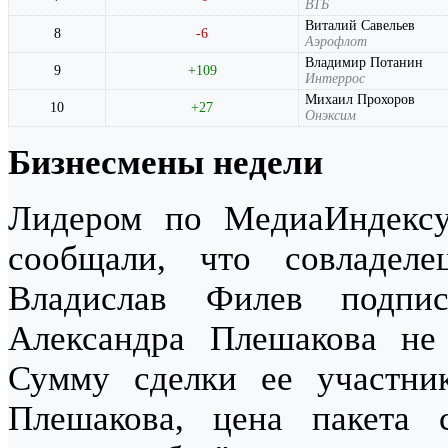
ВТБ
Виталий Савельев
8
-6
Аэрофлот
Владимир Потанин
9
+109
Интеррос
Михаил Прохоров
10
+27
Онэксим
Бизнесмены недели
Лидером по МедиаИндекс
сообщали, что совладеле
Владислав Филев подпи
Александра Плешакова не
Сумму сделки ее участни
Плешакова, цена пакета 