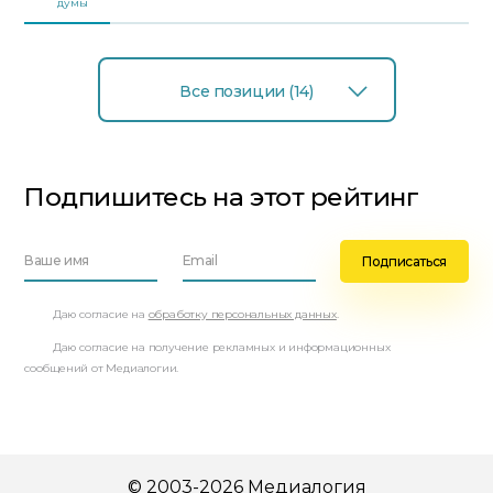
думы
Все позиции (14)
Подпишитесь на этот рейтинг
Даю согласие на
обработку персональных данных
.
Даю согласие на получение рекламных и информационных
сообщений от Медиалогии.
© 2003-2026 Медиалогия