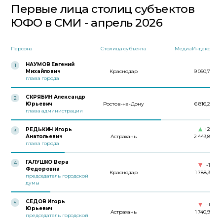
Первые лица столиц субъектов
ЮФО в СМИ - апрель 2026
Персона
Столица субъекта
МедиаИндекс
НАУМОВ Евгений
1
Михайлович
Краснодар
9 050,7
глава города
СКРЯБИН Александр
2
Юрьевич
Ростов-на-Дону
6 816,2
глава администрации
+2
РЕДЬКИН Игорь
3
Анатольевич
Астрахань
2 443,8
глава города
ГАЛУШКО Вера
4
-1
Федоровна
Краснодар
1 788,3
председатель городской
думы
СЕДОВ Игорь
5
-1
Юрьевич
Астрахань
1 740,9
председатель городской